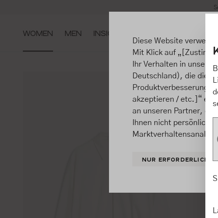
S
m Hauptinhalt springen
Zur Suche springen
Zur Hauptnavigation springen
WOMEN
MEN
INSIGHTS
Diese Website verwende
Mit Klick auf „[Zustimme
Ihr Verhalten in unsere
B
Deutschland), die diese
L
Produktverbesserungen, 
d
akzeptieren / etc.]“ ert
s
an unseren Partner, die
Ihnen nicht persönlich 
Marktverhaltensanalysen
NUR ERFORDERLICHE
S
L