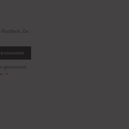
 Postfach. Du
.
ABONNIEREN
is genommen
en.
*