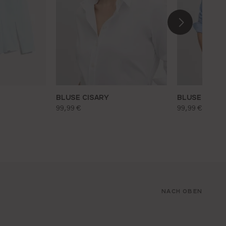
BLUSE CISARY
BLUSE CISAR
regulärer preis:
regulärer pr
99,99 €
99,99 €
NACH OBEN