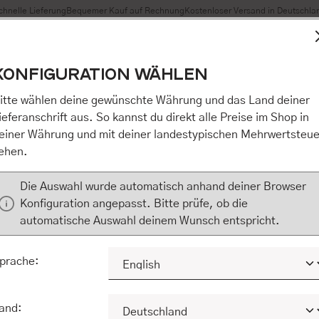
chnelle Lieferung
Bequemer Kauf auf Rechnung
Kostenloser Versand in Deutschla
t Cookies, um eine bestmögliche Erfahrung bieten zu können
KONFIGURATION WÄHLEN
n / Alles akzeptieren / etc.]“ erteilen Sie Ihre Einwilligung au
m Shop an unseren Partner, die shopware AG (Ebbinghoff 10,
itte wählen deine gewünschte Währung und das Land deiner
 Daten Ihnen nicht persönlich zuordnen kann, sie aber zu eig
ieferanschrift aus. So kannst du direkt alle Preise im Shop in
Marktverhaltensanalysen) verarbeiten darf. Mit Klick auf „[Z
einer Währung und mit deiner landestypischen Mehrwertsteue
eilen Sie Ihre Einwilligung auch in die Weitergabe über Ihr Ver
ehen.
 shopware AG (Ebbinghoff 10, 48624 Schöppingen, Deutschlan
zuordnen kann, sie aber zu eigenen Zwecken (z.B. Produktver
Die Auswahl wurde automatisch anhand deiner Browser
) verarbeiten darf.
Konfiguration angepasst. Bitte prüfe, ob die
automatische Auswahl deinem Wunsch entspricht.
KONFIGURIEREN
ALLE COOKIES A
prache:
and: