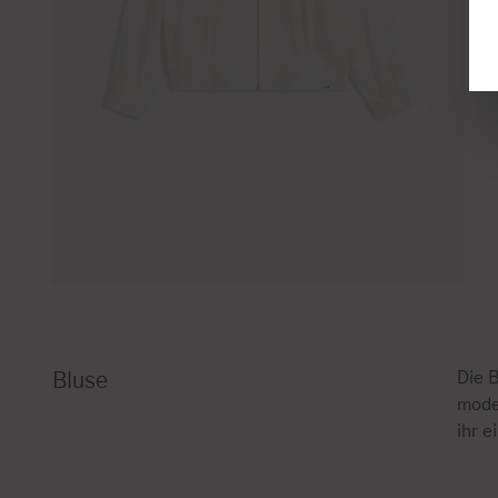
Die B
Bluse
mode
ihr 