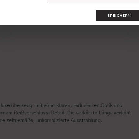
SPEICHERN
luse überzeugt mit einer klaren, reduzierten Optik und
rnem Reißverschluss-Detail. Die verkürzte Länge verleiht
eine zeitgemäße, unkomplizierte Ausstrahlung.