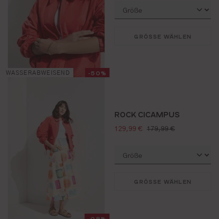
GRÖSSE WÄHLEN
-50%
WASSERABWEISEND
ROCK CICAMPUS
verkaufspreis:
regulärer preis:
129,99 €
179,99 €
GRÖSSE WÄHLEN
-28%