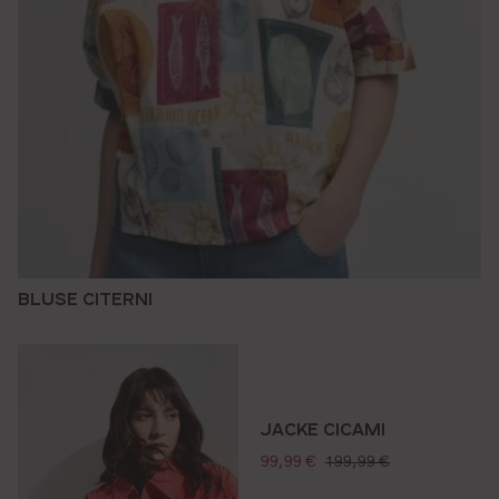
BLUSE CITERNI
JACKE CICAMI
verkaufspreis:
regulärer preis:
99,99 €
199,99 €