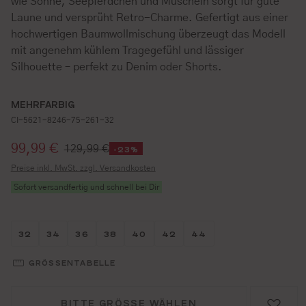
wie Sonne, Seepferdchen und Muscheln sorgt für gute
Laune und versprüht Retro-Charme. Gefertigt aus einer
hochwertigen Baumwollmischung überzeugt das Modell
mit angenehm kühlem Tragegefühl und lässiger
Silhouette – perfekt zu Denim oder Shorts.
MEHRFARBIG
CI-5621-8246-75-261-32
Verkaufspreis:
99,99 €
129,99 €
-23%
Preise inkl. MwSt. zzgl. Versandkosten
Sofort versandfertig und schnell bei Dir
Größe wählen
Größe wählen
Größe wählen
Größe wählen
Größe wählen
Größe wählen
Größe wählen
32
34
36
38
40
42
44
GRÖSSENTABELLE
BITTE GRÖSSE WÄHLEN