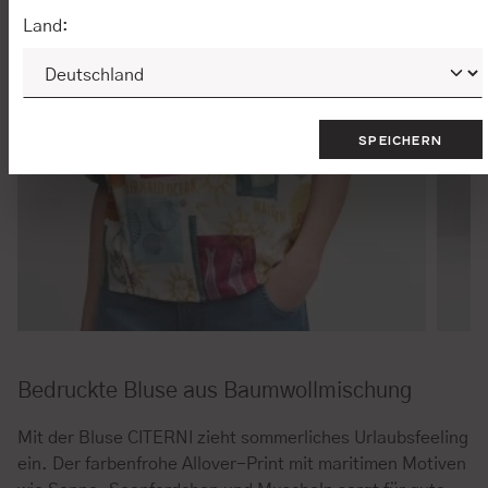
Land:
SPEICHERN
Bedruckte Bluse aus Baumwollmischung
Mit der Bluse CITERNI zieht sommerliches Urlaubsfeeling
ein. Der farbenfrohe Allover-Print mit maritimen Motiven