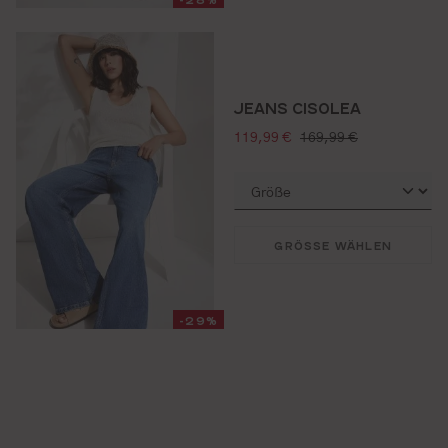
JEANS CISOLEA
verkaufspreis:
regulärer preis:
119,99 €
169,99 €
GRÖSSE WÄHLEN
-29%