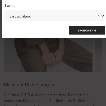
Land:
SPEICHERN
Bluse mit Reverskragen
Die Bluse CITELA kombiniert zeitlose Eleganz mit
modernem Minimalismus. Der fließende Stoff und der