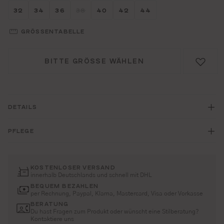
Größe wählen
Größe wählen
Größe wählen
Größe wählen
Größe wählen
Größe wählen
Größe wählen
32
34
36
38
40
42
44
(DIESE OPTION IST ZURZEIT NICHT VERFÜG
GRÖSSENTABELLE
BITTE GRÖSSE WÄHLEN
DETAILS
PFLEGE
KOSTENLOSER VERSAND
innerhalb Deutschlands und schnell mit DHL
BEQUEM BEZAHLEN
per Rechnung, Paypal, Klarna, Mastercard, Visa oder Vorkasse
BERATUNG
Du hast Fragen zum Produkt oder wünscht eine Stilberatung?
Kontaktiere uns