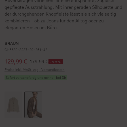
Reverskragen verleihen ihr eine entspannte, zugleich
gepflegte Ausstrahlung. Mit ihrer geraden Silhouette und
der durchgehenden Knopfleiste lässt sie sich vielseitig
kombinieren – ob zu Jeans für den Alltag oder zu
eleganten Hosen im Büro.
BRAUN
CI-5639-8237-29-261-42
Verkaufspreis:
129,99 €
179,99 €
-28%
Preise inkl. MwSt. zzgl. Versandkosten
Sofort versandfertig und schnell bei Dir