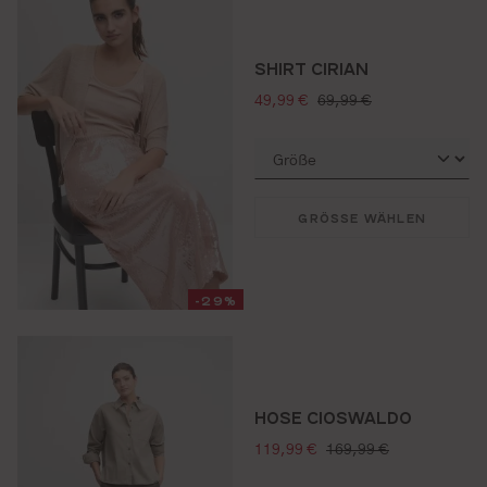
SHIRT CIRIAN
verkaufspreis:
regulärer preis:
49,99 €
69,99 €
GRÖSSE WÄHLEN
-29%
HOSE CIOSWALDO
verkaufspreis:
regulärer preis:
119,99 €
169,99 €