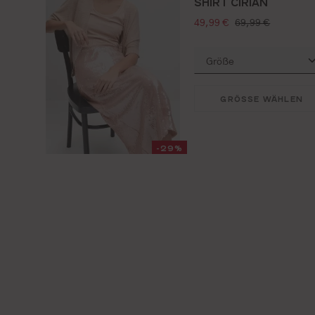
SHIRT CIRIAN
verkaufspreis:
regulärer preis:
49,99 €
69,99 €
GRÖSSE WÄHLEN
-29%