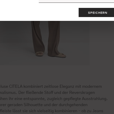
SPEICHERN
Bluse CITELA kombiniert zeitlose Eleganz mit modernem
malismus. Der fließende Stoff und der Reverskragen
ihen ihr eine entspannte, zugleich gepflegte Ausstrahlung.
ihrer geraden Silhouette und der durchgehenden
leiste lässt sie sich vielseitig kombinieren – ob zu Jeans