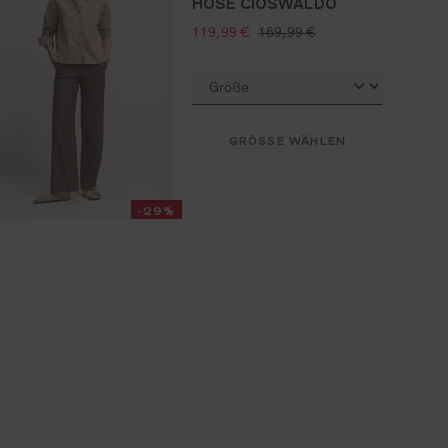
HOSE CIOSWALDO
verkaufspreis:
regulärer preis:
119,99 €
169,99 €
GRÖSSE WÄHLEN
-29%