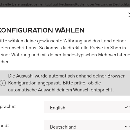
chnelle Lieferung
Bequemer Kauf auf Rechnung
Kostenloser Versand in Deutschla
t Cookies, um eine bestmögliche Erfahrung bieten zu können
KONFIGURATION WÄHLEN
n / Alles akzeptieren / etc.]“ erteilen Sie Ihre Einwilligung au
m Shop an unseren Partner, die shopware AG (Ebbinghoff 10,
itte wählen deine gewünschte Währung und das Land deiner
 Daten Ihnen nicht persönlich zuordnen kann, sie aber zu eig
ieferanschrift aus. So kannst du direkt alle Preise im Shop in
Marktverhaltensanalysen) verarbeiten darf. Mit Klick auf „[Z
einer Währung und mit deiner landestypischen Mehrwertsteue
eilen Sie Ihre Einwilligung auch in die Weitergabe über Ihr Ver
ehen.
 shopware AG (Ebbinghoff 10, 48624 Schöppingen, Deutschlan
zuordnen kann, sie aber zu eigenen Zwecken (z.B. Produktver
Die Auswahl wurde automatisch anhand deiner Browser
) verarbeiten darf.
Konfiguration angepasst. Bitte prüfe, ob die
automatische Auswahl deinem Wunsch entspricht.
KONFIGURIEREN
ALLE COOKIES A
prache:
and: