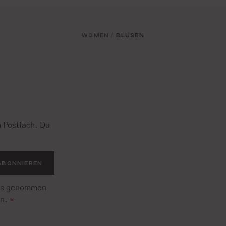
WOMEN
BLUSEN
/
 Postfach. Du
.
ABONNIEREN
is genommen
en.
*