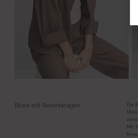
Die 
Bluse mit Reverskragen
Mini
verle
Mit 
Knopf