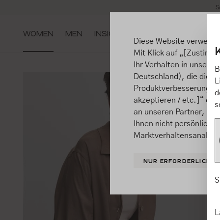
S
m Hauptinhalt springen
Zur Suche springen
Zur Hauptnavigation springen
WOMEN
MEN
INSIGHTS
Diese Website verwende
Mit Klick auf „[Zustimme
Ihr Verhalten in unsere
B
Deutschland), die diese
L
Produktverbesserungen, 
d
akzeptieren / etc.]“ ert
s
an unseren Partner, die
Ihnen nicht persönlich 
Marktverhaltensanalysen
NUR ERFORDERLICHE
S
L