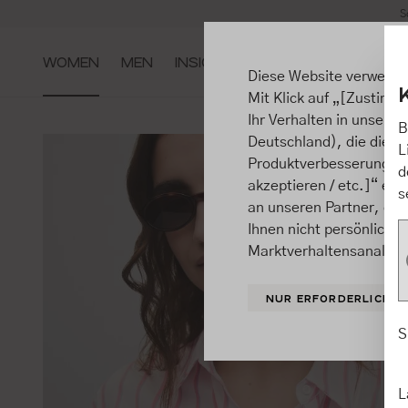
S
m Hauptinhalt springen
Zur Suche springen
Zur Hauptnavigation springen
WOMEN
MEN
INSIGHTS
Diese Website verwende
Mit Klick auf „[Zustimme
Ihr Verhalten in unsere
B
Deutschland), die diese
L
Produktverbesserungen, 
d
akzeptieren / etc.]“ ert
s
an unseren Partner, die
Ihnen nicht persönlich 
Marktverhaltensanalysen
NUR ERFORDERLICHE
S
L