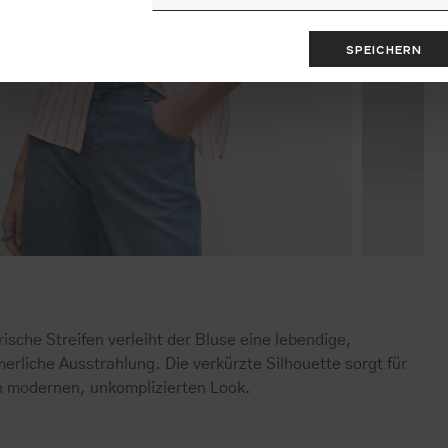
SPEICHERN
rische Streifen verleiht der Bluse eine lebendige,
rliche Ausstrahlung. Die verkürzte Silhouette sorgt für
n modernen, unkomplizierten Look.