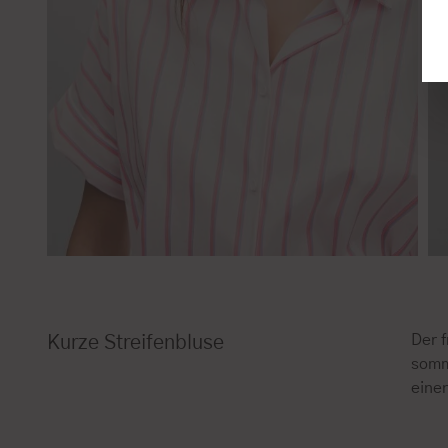
Der f
Kurze Streifenbluse
somme
eine