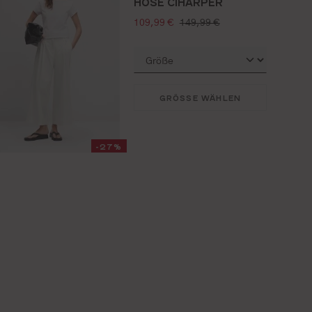
HOSE CIHARPER
verkaufspreis:
regulärer preis:
109,99 €
149,99 €
GRÖSSE WÄHLEN
-27%