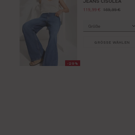
JEANS CISOLEA
verkaufspreis:
regulärer preis:
119,99 €
169,99 €
GRÖSSE WÄHLEN
-29%