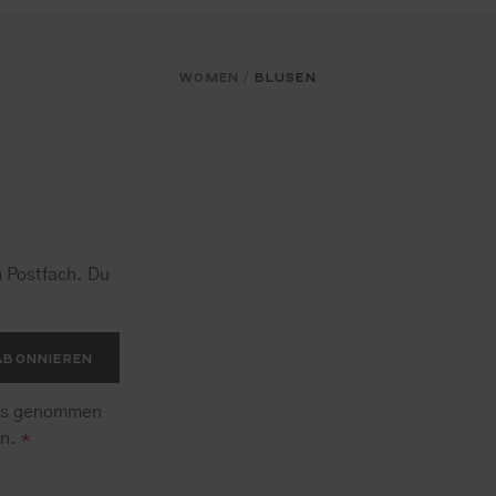
WOMEN
BLUSEN
/
 Postfach. Du
.
ABONNIEREN
is genommen
en.
*