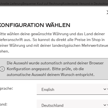
chnelle Lieferung
Bequemer Kauf auf Rechnung
Kostenloser Versand in Deutschla
t Cookies, um eine bestmögliche Erfahrung bieten zu können
KONFIGURATION WÄHLEN
n / Alles akzeptieren / etc.]“ erteilen Sie Ihre Einwilligung au
m Shop an unseren Partner, die shopware AG (Ebbinghoff 10,
itte wählen deine gewünschte Währung und das Land deiner
 Daten Ihnen nicht persönlich zuordnen kann, sie aber zu eig
ieferanschrift aus. So kannst du direkt alle Preise im Shop in
Marktverhaltensanalysen) verarbeiten darf. Mit Klick auf „[Z
einer Währung und mit deiner landestypischen Mehrwertsteue
eilen Sie Ihre Einwilligung auch in die Weitergabe über Ihr Ver
ehen.
 shopware AG (Ebbinghoff 10, 48624 Schöppingen, Deutschlan
zuordnen kann, sie aber zu eigenen Zwecken (z.B. Produktver
Die Auswahl wurde automatisch anhand deiner Browser
) verarbeiten darf.
Konfiguration angepasst. Bitte prüfe, ob die
automatische Auswahl deinem Wunsch entspricht.
KONFIGURIEREN
ALLE COOKIES A
prache:
and: