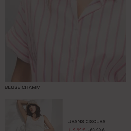
BLUSE CITAMM
JEANS CISOLEA
verkaufspreis:
regulärer preis:
119,99 €
169,99 €