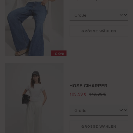
GRÖSSE WÄHLEN
-29%
HOSE CIHARPER
verkaufspreis:
regulärer preis:
109,99 €
149,99 €
GRÖSSE WÄHLEN