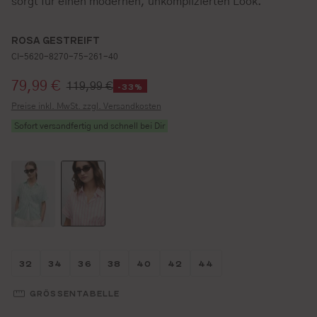
sorgt für einen modernen, unkomplizierten Look.
ROSA GESTREIFT
CI-5620-8270-75-261-40
Verkaufspreis:
79,99 €
119,99 €
-33%
Preise inkl. MwSt. zzgl. Versandkosten
Sofort versandfertig und schnell bei Dir
Größe wählen
Größe wählen
Größe wählen
Größe wählen
Größe wählen
Größe wählen
Größe wählen
32
34
36
38
40
42
44
GRÖSSENTABELLE