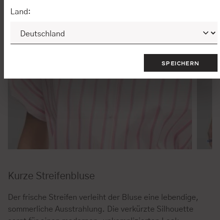
Land:
SPEICHERN
Kurze Streifenbluse
Der frische Streifen verleiht der Bluse eine lebendige,
sommerliche Ausstrahlung. Die verkürzte Silhouette