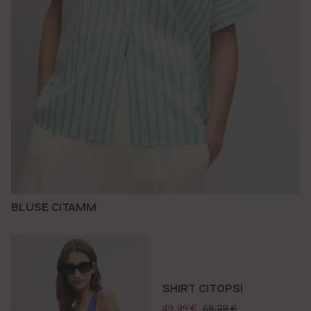
BLUSE CITAMM
SHIRT CITOPSI
verkaufspreis:
regulärer preis:
49,99 €
69,99 €