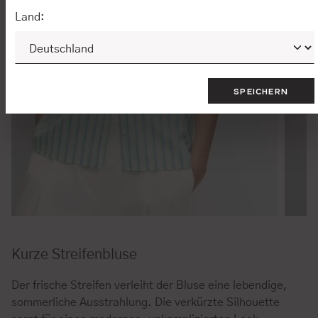
Land:
SPEICHERN
Kurze Streifenbluse
Der frische Streifen verleiht der Bluse eine lebendige,
sommerliche Ausstrahlung. Die verkürzte Silhouette