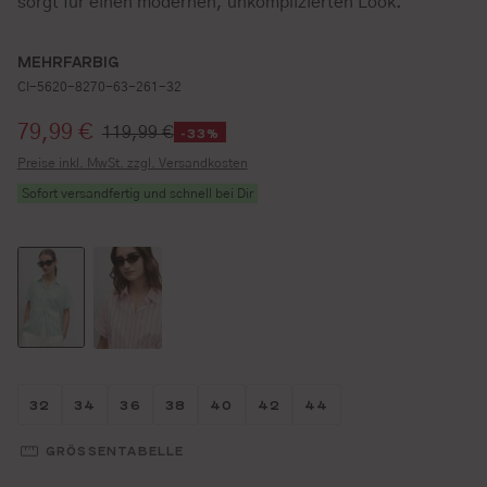
sorgt für einen modernen, unkomplizierten Look.
MEHRFARBIG
CI-5620-8270-63-261-32
Verkaufspreis:
79,99 €
119,99 €
-33%
Preise inkl. MwSt. zzgl. Versandkosten
Sofort versandfertig und schnell bei Dir
Größe wählen
Größe wählen
Größe wählen
Größe wählen
Größe wählen
Größe wählen
Größe wählen
32
34
36
38
40
42
44
GRÖSSENTABELLE