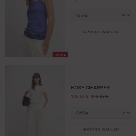
GRÖSSE WÄHLEN
-29%
HOSE CIHARPER
verkaufspreis:
regulärer preis:
109,99 €
149,99 €
GRÖSSE WÄHLEN