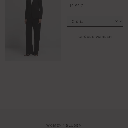
regulärer preis:
119,99 €
GRÖSSE WÄHLEN
WOMEN
BLUSEN
/