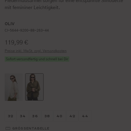
Fledermausärmel sorgen für eine entspannte Silhouette
mit femininer Leichtigkeit.
OLIV
CI-5644-9200-88-263-44
Regulärer Preis:
119,99 €
Preise inkl. MwSt. zzgl. Versandkosten
Sofort versandfertig und schnell bei Dir
Größe wählen
Größe wählen
Größe wählen
Größe wählen
Größe wählen
Größe wählen
Größe wählen
32
34
36
38
40
42
44
GRÖSSENTABELLE