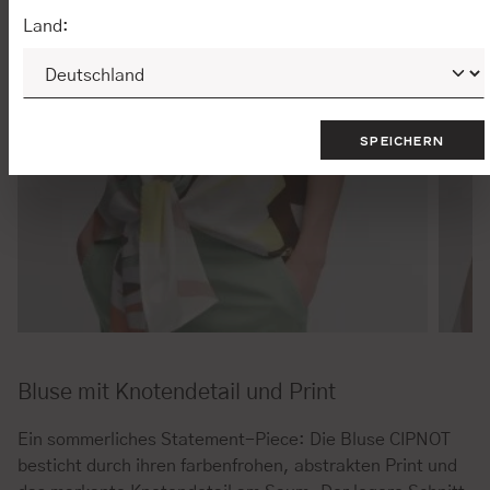
Land:
SPEICHERN
Bluse mit Knotendetail und Print
Ein sommerliches Statement-Piece: Die Bluse CIPNOT
besticht durch ihren farbenfrohen, abstrakten Print und