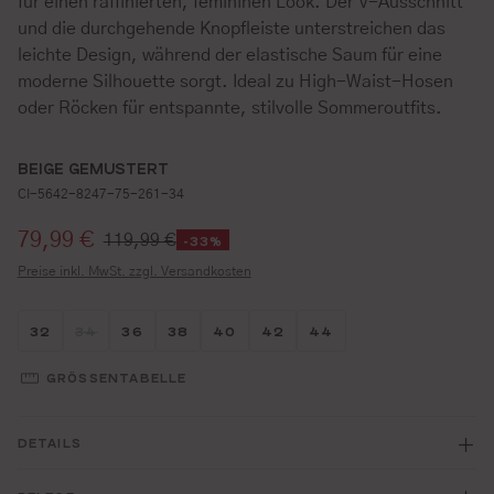
für einen raffinierten, femininen Look. Der V-Ausschnitt
und die durchgehende Knopfleiste unterstreichen das
leichte Design, während der elastische Saum für eine
moderne Silhouette sorgt. Ideal zu High-Waist-Hosen
oder Röcken für entspannte, stilvolle Sommeroutfits.
BEIGE GEMUSTERT
CI-5642-8247-75-261-34
Verkaufspreis:
79,99 €
119,99 €
-33%
Preise inkl. MwSt. zzgl. Versandkosten
Größe wählen
Größe wählen
Größe wählen
Größe wählen
Größe wählen
Größe wählen
Größe wählen
32
34
36
38
40
42
44
(DIESE OPTION IST ZURZEIT NICHT VERFÜGBAR.)
GRÖSSENTABELLE
DETAILS