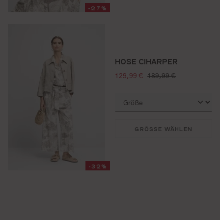
-27%
HOSE CIHARPER
verkaufspreis:
regulärer preis:
129,99 €
189,99 €
GRÖSSE WÄHLEN
-32%