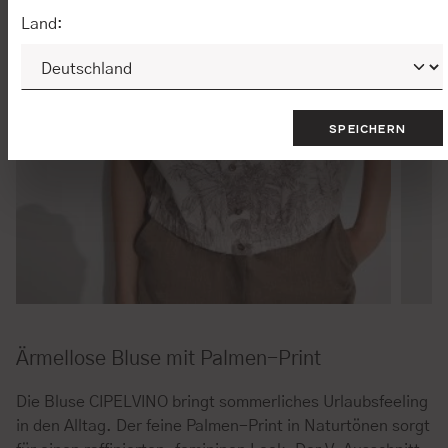
Land:
SPEICHERN
Ärmellose Bluse mit Palmen-Print
Die Bluse CIPELVINO bringt sommerliches Urlaubsfeeling
in den Alltag. Der feine Palmen-Print in Naturtönen sorgt