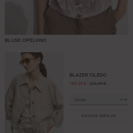
BLUSE CIPELVINO
BLAZER CILEDO
verkaufspreis:
regulärer preis:
189,99 €
259,99 €
GRÖSSE WÄHLEN