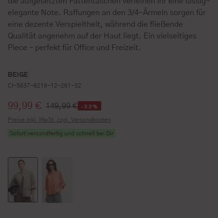
die aufgesetzten Pattentaschen verleihen ihr eine lässig-
elegante Note. Raffungen an den 3/4-Ärmeln sorgen für
eine dezente Verspieltheit, während die fließende
Qualität angenehm auf der Haut liegt. Ein vielseitiges
Piece – perfekt für Office und Freizeit.
BEIGE
CI-5637-8219-12-261-32
Verkaufspreis:
99,99 €
149,99 €
-33%
Preise inkl. MwSt. zzgl. Versandkosten
Sofort versandfertig und schnell bei Dir