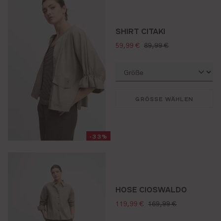
SHIRT CITAKI
verkaufspreis:
regulärer preis:
59,99 €
89,99 €
GRÖSSE WÄHLEN
-33%
HOSE CIOSWALDO
verkaufspreis:
regulärer preis:
119,99 €
169,99 €