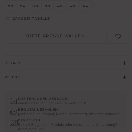
Größe wählen
Größe wählen
Größe wählen
Größe wählen
Größe wählen
Größe wählen
Größe wählen
32
34
36
38
40
42
44
GRÖSSENTABELLE
BITTE GRÖSSE WÄHLEN
DETAILS
PFLEGE
KOSTENLOSER VERSAND
innerhalb Deutschlands und schnell mit DHL
BEQUEM BEZAHLEN
per Rechnung, Paypal, Klarna, Mastercard, Visa oder Vorkasse
BERATUNG
Du hast Fragen zum Produkt oder wünscht eine Stilberatung?
Kontaktiere uns