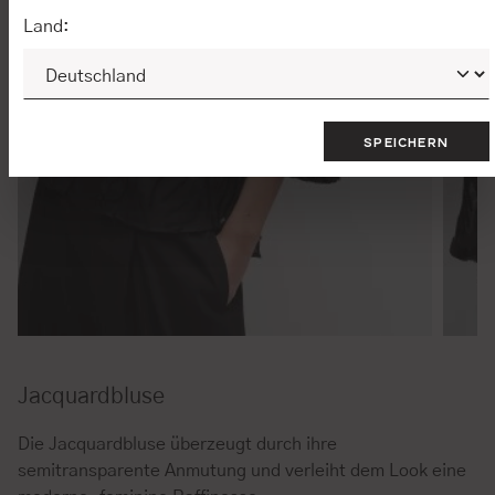
Land:
SPEICHERN
Jacquardbluse
Die Jacquardbluse überzeugt durch ihre
semitransparente Anmutung und verleiht dem Look eine