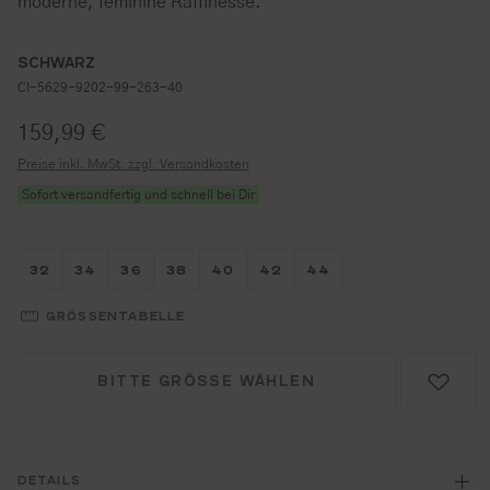
moderne, feminine Raffinesse.
SCHWARZ
CI-5629-9202-99-263-40
Regulärer Preis:
159,99 €
Preise inkl. MwSt. zzgl. Versandkosten
Sofort versandfertig und schnell bei Dir
Größe wählen
Größe wählen
Größe wählen
Größe wählen
Größe wählen
Größe wählen
Größe wählen
32
34
36
38
40
42
44
GRÖSSENTABELLE
BITTE GRÖSSE WÄHLEN
DETAILS