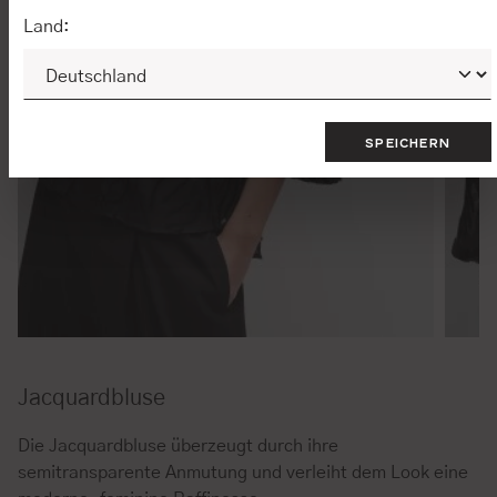
Land:
SPEICHERN
Jacquardbluse
Die Jacquardbluse überzeugt durch ihre
semitransparente Anmutung und verleiht dem Look eine