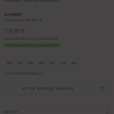
moderne, feminine Raffinesse.
SCHWARZ
CI-5629-9202-99-263-38
Regulärer Preis:
159,99 €
Preise inkl. MwSt. zzgl. Versandkosten
Sofort versandfertig und schnell bei Dir
Größe wählen
Größe wählen
Größe wählen
Größe wählen
Größe wählen
Größe wählen
Größe wählen
32
34
36
38
40
42
44
GRÖSSENTABELLE
BITTE GRÖSSE WÄHLEN
DETAILS