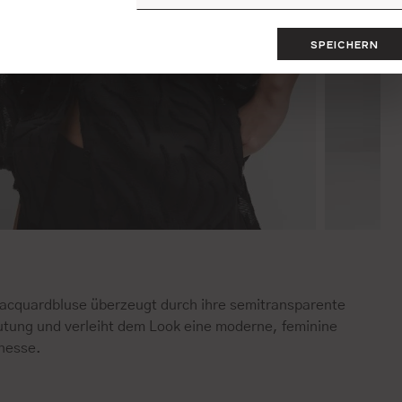
SPEICHERN
Jacquardbluse überzeugt durch ihre semitransparente
tung und verleiht dem Look eine moderne, feminine
inesse.