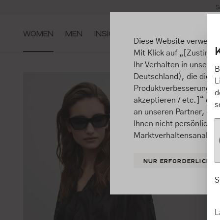
S
m Hauptinhalt springen
Zur Suche springen
Zur Hauptnavigation springen
WOMEN
MEN
INSIGHTS
Diese Website verwende
Mit Klick auf „[Zustimme
Ihr Verhalten in unsere
B
Deutschland), die diese
L
Produktverbesserungen, 
d
akzeptieren / etc.]“ ert
s
an unseren Partner, die
Ihnen nicht persönlich 
Marktverhaltensanalysen
NUR ERFORDERLICHE
S
L