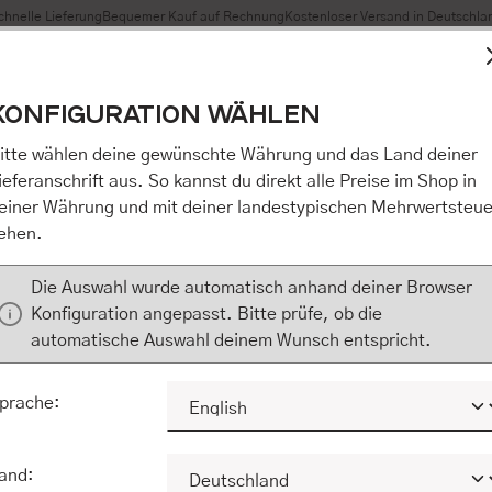
chnelle Lieferung
Bequemer Kauf auf Rechnung
Kostenloser Versand in Deutschla
t Cookies, um eine bestmögliche Erfahrung bieten zu können
KONFIGURATION WÄHLEN
n / Alles akzeptieren / etc.]“ erteilen Sie Ihre Einwilligung au
m Shop an unseren Partner, die shopware AG (Ebbinghoff 10,
itte wählen deine gewünschte Währung und das Land deiner
 Daten Ihnen nicht persönlich zuordnen kann, sie aber zu eig
ieferanschrift aus. So kannst du direkt alle Preise im Shop in
Marktverhaltensanalysen) verarbeiten darf. Mit Klick auf „[Z
einer Währung und mit deiner landestypischen Mehrwertsteue
eilen Sie Ihre Einwilligung auch in die Weitergabe über Ihr Ver
ehen.
 shopware AG (Ebbinghoff 10, 48624 Schöppingen, Deutschlan
zuordnen kann, sie aber zu eigenen Zwecken (z.B. Produktver
Die Auswahl wurde automatisch anhand deiner Browser
) verarbeiten darf.
Konfiguration angepasst. Bitte prüfe, ob die
automatische Auswahl deinem Wunsch entspricht.
KONFIGURIEREN
ALLE COOKIES A
prache:
and: