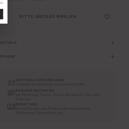
BITTE GRÖSSE WÄHLEN
DETAILS
PFLEGE
KOSTENLOSER VERSAND
innerhalb Deutschlands und schnell mit DHL
BEQUEM BEZAHLEN
per Rechnung, Paypal, Klarna, Mastercard, Visa oder
Vorkasse
BERATUNG
Du hast Fragen zum Produkt oder wünscht eine
Stilberatung? Kontaktiere uns