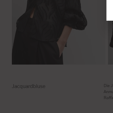
Die 
Jacquardbluse
Anmu
Raff