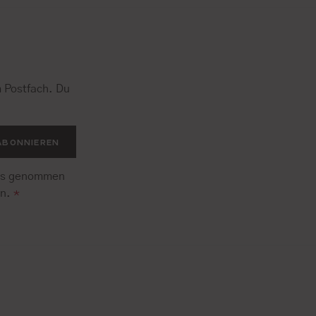
 Postfach. Du
.
ABONNIEREN
is genommen
en.
*