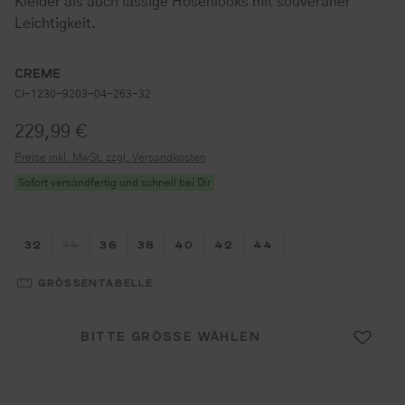
Kleider als auch lässige Hosenlooks mit souveräner
Leichtigkeit.
CREME
CI-1230-9203-04-263-32
Regulärer Preis:
229,99 €
Preise inkl. MwSt. zzgl. Versandkosten
Sofort versandfertig und schnell bei Dir
Größe wählen
Größe wählen
Größe wählen
Größe wählen
Größe wählen
Größe wählen
Größe wählen
32
34
36
38
40
42
44
(DIESE OPTION IST ZURZEIT NICHT VERFÜGBAR.)
GRÖSSENTABELLE
BITTE GRÖSSE WÄHLEN