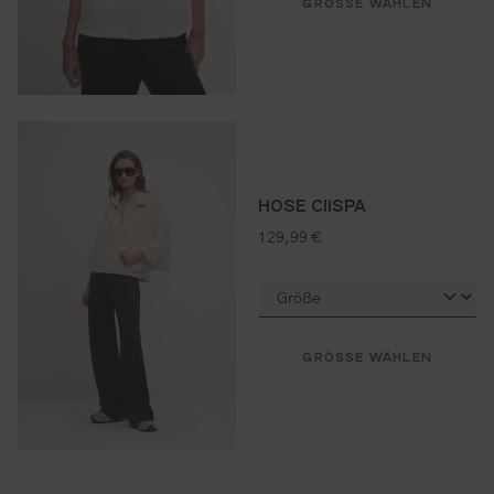
GRÖSSE WÄHLEN
HOSE CIISPA
regulärer preis:
129,99 €
GRÖSSE WÄHLEN