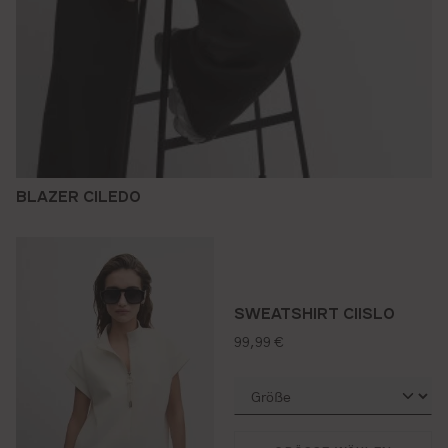
BLAZER CILEDO
SWEATSHIRT CIISLO
regulärer preis:
99,99 €