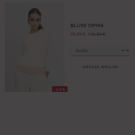
BLUSE CIPHIA
verkaufspreis:
regulärer preis:
99,99 €
139,99 €
GRÖSSE WÄHLEN
-29%