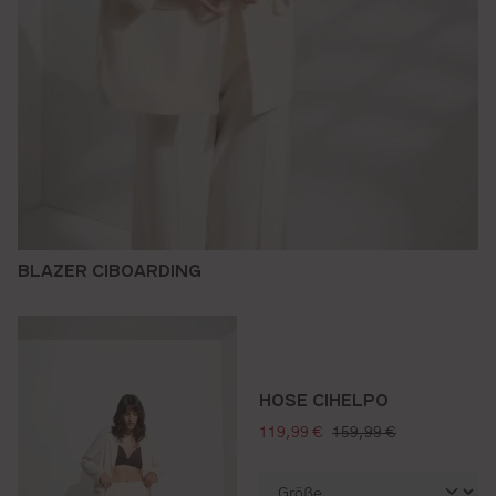
BLAZER CIBOARDING
HOSE CIHELPO
verkaufspreis:
regulärer preis:
119,99 €
159,99 €