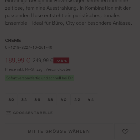
einreihige Design mit Reverskragen verleihen ihm eine
zeitlose, feminine Ausstrahlung. In Kombination mit der
passenden Hose entsteht ein puristisches, tonales
Ensemble – ideal für Büro, City oder besondere Anlässe.
CREME
CI-1218-8227-10-261-40
Verkaufspreis:
189,99 €
249,99 €
-24%
Preise inkl. MwSt. zzgl. Versandkosten
Sofort versandfertig und schnell bei Dir
Größe wählen
Größe wählen
Größe wählen
Größe wählen
Größe wählen
Größe wählen
Größe wählen
32
34
36
38
40
42
44
GRÖSSENTABELLE
BITTE GRÖSSE WÄHLEN