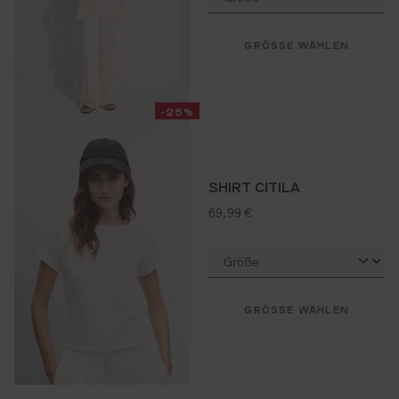
GRÖSSE WÄHLEN
-25%
SHIRT CITILA
regulärer preis:
69,99 €
GRÖSSE WÄHLEN