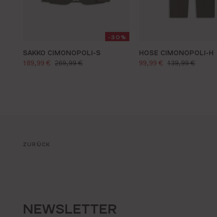
-30%
SAKKO CIMONOPOLI-S
HOSE CIMONOPOLI-H
verkaufspreis:
verkaufspreis:
regulärer preis:
regulärer preis:
189,99 €
269,99 €
99,99 €
139,99 €
ZURÜCK
NEWSLETTER