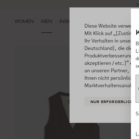
S
m Hauptinhalt springen
Zur Suche springen
Zur Hauptnavigation springen
WOMEN
MEN
INSIGHTS
Diese Website verwende
Mit Klick auf „[Zustimme
Ihr Verhalten in unsere
B
Deutschland), die diese
L
Produktverbesserungen, 
d
akzeptieren / etc.]“ ert
s
an unseren Partner, die
Ihnen nicht persönlich 
Marktverhaltensanalysen
NUR ERFORDERLICHE
S
L