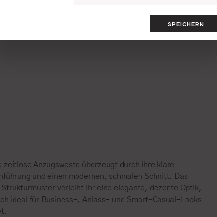
SPEICHERN
e zeitlose Anzugsweste überzeugt durch ihre klare
enführung und einen modernen, schmalen Schnitt. Das
 Strukturmuster verleiht ihr eine elegante, dezente Optik,
sich ideal für Business-, Anlass- und Smart-Casual-Looks
et.