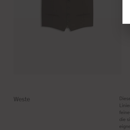
Dies
Weste
Lini
feine
die 
eign