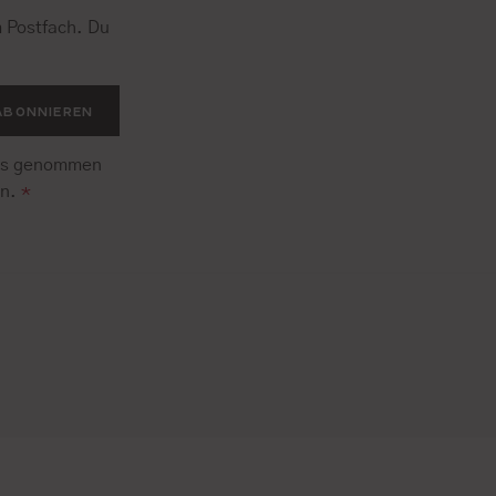
 Postfach. Du
.
ABONNIEREN
is genommen
en.
*