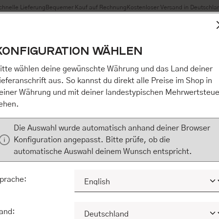
chnelle Lieferung
Bequemer Kauf auf Rechnung
Kostenloser Versand in Deutschla
t Cookies, um eine bestmögliche Erfahrung bieten zu können
KONFIGURATION WÄHLEN
n / Alles akzeptieren / etc.]“ erteilen Sie Ihre Einwilligung au
m Shop an unseren Partner, die shopware AG (Ebbinghoff 10,
itte wählen deine gewünschte Währung und das Land deiner
 Daten Ihnen nicht persönlich zuordnen kann, sie aber zu eig
ieferanschrift aus. So kannst du direkt alle Preise im Shop in
Marktverhaltensanalysen) verarbeiten darf. Mit Klick auf „[Z
einer Währung und mit deiner landestypischen Mehrwertsteue
eilen Sie Ihre Einwilligung auch in die Weitergabe über Ihr Ver
ehen.
 shopware AG (Ebbinghoff 10, 48624 Schöppingen, Deutschlan
zuordnen kann, sie aber zu eigenen Zwecken (z.B. Produktver
Die Auswahl wurde automatisch anhand deiner Browser
) verarbeiten darf.
Konfiguration angepasst. Bitte prüfe, ob die
automatische Auswahl deinem Wunsch entspricht.
KONFIGURIEREN
ALLE COOKIES A
prache:
and: