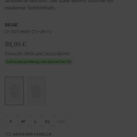
Silhouette besticht. Der Look vereint Charme mit
moderner Schlichtheit.
BEIGE
CI-7021-8925-271-261-S
Regulärer Preis:
89,99 €
Preise inkl. MwSt. zzgl. Versandkosten
Sofort versandfertig und schnell bei Dir
Größe wählen
Größe wählen
Größe wählen
Größe wählen
Größe wählen
S
M
L
XL
XXL
(DIESE OPTION IST ZURZEIT NICHT V
GRÖSSENTABELLE