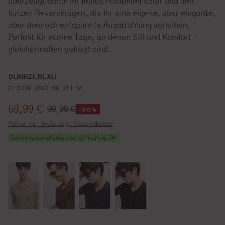
überzeugt durch ihr feines Pointellemuster und den
kurzen Reverskragen, die ihr eine eigene, aber elegante,
aber dennoch entspannte Ausstrahlung verleihen.
Perfekt für warme Tage, an denen Stil und Komfort
gleichermaßen gefragt sind.
DUNKELBLAU
CI-6039-8543-69-261-M
Verkaufspreis:
69,99 €
99,99 €
-30%
Preise inkl. MwSt. zzgl. Versandkosten
Sofort versandfertig und schnell bei Dir