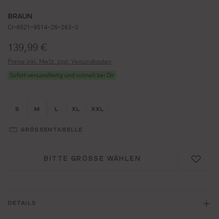
BRAUN
CI-6021-9514-26-263-S
Regulärer Preis:
139,99 €
Preise inkl. MwSt. zzgl. Versandkosten
Sofort versandfertig und schnell bei Dir
Größe wählen
Größe wählen
Größe wählen
Größe wählen
Größe wählen
S
M
L
XL
XXL
GRÖSSENTABELLE
BITTE GRÖSSE WÄHLEN
DETAILS