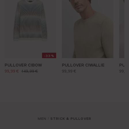
-33%
PULLOVER CIBOW
PULLOVER CIWALLIE
PUL
verkaufspreis:
regulärer preis:
regu
regulärer preis:
99,99 €
149,99 €
99,99 €
99,9
MEN
STRICK & PULLOVER
/