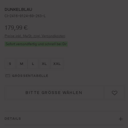
DUNKELBLAU
CI-2416-9124-69-263-L
Regulärer Preis:
179,99 €
Preise inkl. MwSt. zzgl. Versandkosten
Sofort versandfertig und schnell bei Dir
Größe wählen
Größe wählen
Größe wählen
Größe wählen
Größe wählen
S
M
L
XL
XXL
GRÖSSENTABELLE
BITTE GRÖSSE WÄHLEN
DETAILS