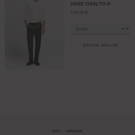
HOSE CISALTO-R
regulärer preis:
119,99 €
GRÖSSE WÄHLEN
MEN
HEMDEN
/