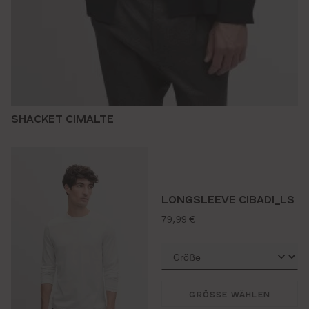
SHACKET CIMALTE
LONGSLEEVE CIBADI_LS
regulärer preis:
79,99 €
GRÖSSE WÄHLEN