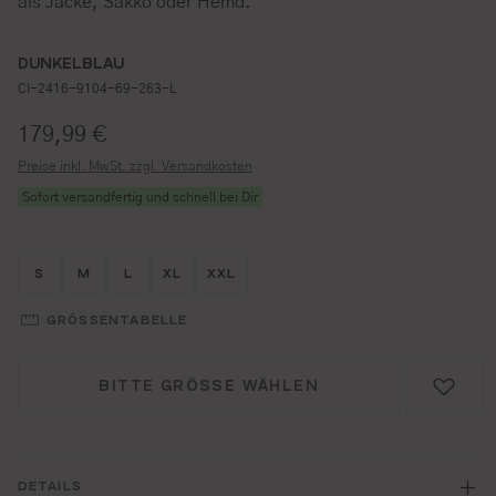
als Jacke, Sakko oder Hemd.
DUNKELBLAU
CI-2416-9104-69-263-L
Regulärer Preis:
179,99 €
Preise inkl. MwSt. zzgl. Versandkosten
Sofort versandfertig und schnell bei Dir
Größe wählen
Größe wählen
Größe wählen
Größe wählen
Größe wählen
S
M
L
XL
XXL
GRÖSSENTABELLE
BITTE GRÖSSE WÄHLEN
DETAILS