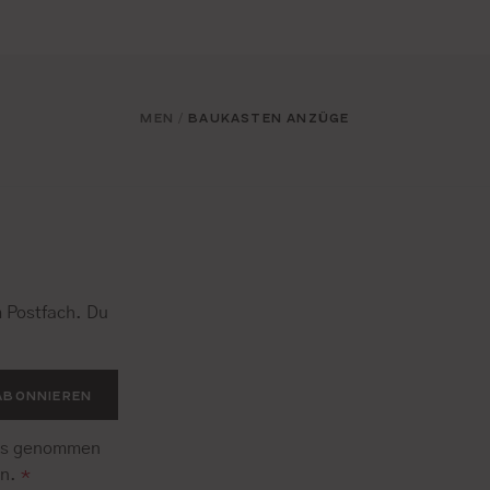
MEN
BAUKASTEN ANZÜGE
/
 Postfach. Du
.
ABONNIEREN
is genommen
en.
*