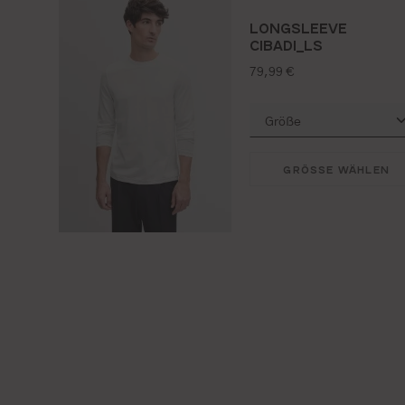
LONGSLEEVE
CIBADI_LS
regulärer preis:
79,99 €
GRÖSSE WÄHLEN