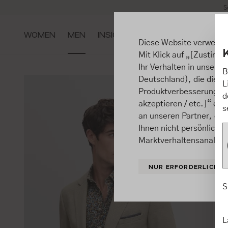
S
m Hauptinhalt springen
Zur Suche springen
Zur Hauptnavigation springen
WOMEN
MEN
INSIGHTS
Diese Website verwende
Mit Klick auf „[Zustimme
Ihr Verhalten in unsere
B
Deutschland), die diese
L
Produktverbesserungen, 
d
akzeptieren / etc.]“ ert
s
an unseren Partner, die
Ihnen nicht persönlich 
Marktverhaltensanalysen
NUR ERFORDERLICHE
S
L