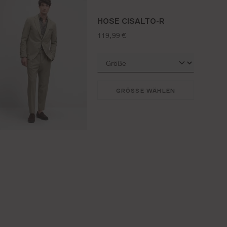
HOSE CISALTO-R
regulärer preis:
119,99 €
GRÖSSE WÄHLEN