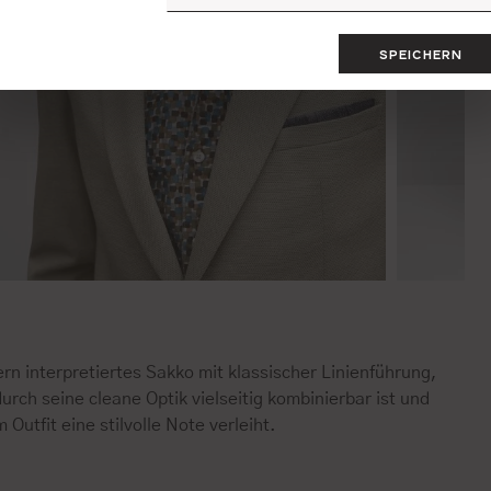
SPEICHERN
n interpretiertes Sakko mit klassischer Linienführung,
urch seine cleane Optik vielseitig kombinierbar ist und
 Outfit eine stilvolle Note verleiht.