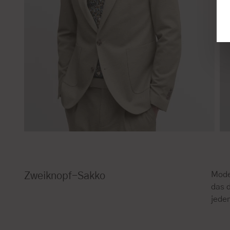
Moder
Zweiknopf-Sakko
das d
jedem