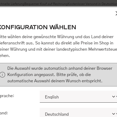
chnelle Lieferung
Bequemer Kauf auf Rechnung
Kostenloser Versand in Deutschla
t Cookies, um eine bestmögliche Erfahrung bieten zu können
KONFIGURATION WÄHLEN
n / Alles akzeptieren / etc.]“ erteilen Sie Ihre Einwilligung au
m Shop an unseren Partner, die shopware AG (Ebbinghoff 10,
itte wählen deine gewünschte Währung und das Land deiner
 Daten Ihnen nicht persönlich zuordnen kann, sie aber zu eig
ieferanschrift aus. So kannst du direkt alle Preise im Shop in
Marktverhaltensanalysen) verarbeiten darf. Mit Klick auf „[Z
einer Währung und mit deiner landestypischen Mehrwertsteue
eilen Sie Ihre Einwilligung auch in die Weitergabe über Ihr Ver
ehen.
 shopware AG (Ebbinghoff 10, 48624 Schöppingen, Deutschlan
zuordnen kann, sie aber zu eigenen Zwecken (z.B. Produktver
Die Auswahl wurde automatisch anhand deiner Browser
) verarbeiten darf.
Konfiguration angepasst. Bitte prüfe, ob die
automatische Auswahl deinem Wunsch entspricht.
KONFIGURIEREN
ALLE COOKIES A
prache:
and: