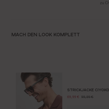
zu Ch
MACH DEN LOOK KOMPLETT
STRICKJACKE CIYOK
verkaufspreis:
regulärer preis:
69,99 €
99,99 €