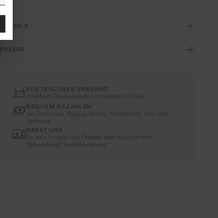
DETAILS
PFLEGE
KOSTENLOSER VERSAND
innerhalb Deutschlands und schnell mit DHL
BEQUEM BEZAHLEN
per Rechnung, Paypal, Klarna, Mastercard, Visa oder
Vorkasse
BERATUNG
Du hast Fragen zum Produkt oder wünscht eine
Stilberatung? Kontaktiere uns