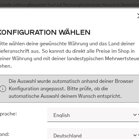
chnelle Lieferung
Bequemer Kauf auf Rechnung
Kostenloser Versand in Deutschla
t Cookies, um eine bestmögliche Erfahrung bieten zu können
KONFIGURATION WÄHLEN
n / Alles akzeptieren / etc.]“ erteilen Sie Ihre Einwilligung au
m Shop an unseren Partner, die shopware AG (Ebbinghoff 10,
itte wählen deine gewünschte Währung und das Land deiner
 Daten Ihnen nicht persönlich zuordnen kann, sie aber zu eig
ieferanschrift aus. So kannst du direkt alle Preise im Shop in
Marktverhaltensanalysen) verarbeiten darf. Mit Klick auf „[Z
einer Währung und mit deiner landestypischen Mehrwertsteue
eilen Sie Ihre Einwilligung auch in die Weitergabe über Ihr Ver
ehen.
 shopware AG (Ebbinghoff 10, 48624 Schöppingen, Deutschlan
zuordnen kann, sie aber zu eigenen Zwecken (z.B. Produktver
Die Auswahl wurde automatisch anhand deiner Browser
) verarbeiten darf.
Konfiguration angepasst. Bitte prüfe, ob die
automatische Auswahl deinem Wunsch entspricht.
KONFIGURIEREN
ALLE COOKIES A
prache:
and: