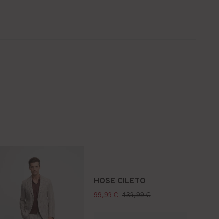
HOSE CILETO
verkaufspreis:
regulärer preis:
99,99 €
139,99 €