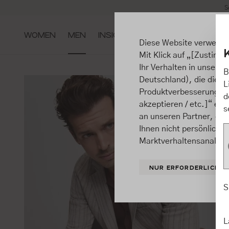
S
m Hauptinhalt springen
Zur Suche springen
Zur Hauptnavigation springen
WOMEN
MEN
INSIGHTS
Diese Website verwende
Mit Klick auf „[Zustimme
Ihr Verhalten in unsere
B
Deutschland), die diese
L
Produktverbesserungen, 
d
akzeptieren / etc.]“ ert
s
an unseren Partner, die
Ihnen nicht persönlich 
Marktverhaltensanalysen
NUR ERFORDERLICHE
S
L