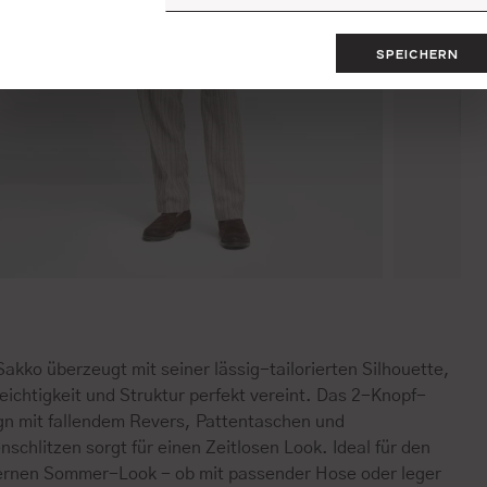
SPEICHERN
akko überzeugt mit seiner lässig-tailorierten Silhouette,
eichtigkeit und Struktur perfekt vereint. Das 2-Knopf-
gn mit fallendem Revers, Pattentaschen und
nschlitzen sorgt für einen Zeitlosen Look. Ideal für den
rnen Sommer-Look - ob mit passender Hose oder leger