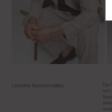
Das S
Leichtes Sommersakko
mit L
Desi
Seite
mode