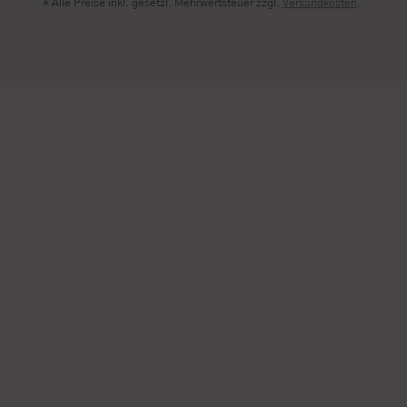
* Alle Preise inkl. gesetzl. Mehrwertsteuer zzgl.
Versandkosten
.