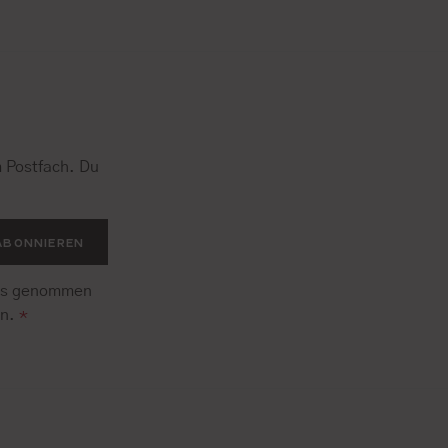
 Postfach. Du
.
ABONNIEREN
is genommen
en.
*