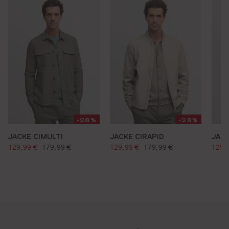
-28%
-28%
JACKE CIMULTI
JACKE CIRAPID
JACK
verkaufspreis:
verkaufspreis:
verk
regulärer preis:
regulärer preis:
129,99 €
179,99 €
129,99 €
179,99 €
129,