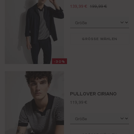
verkaufspreis:
regulärer preis:
139,99 €
199,99 €
GRÖSSE WÄHLEN
-30%
PULLOVER CIRIANO
regulärer preis:
119,99 €