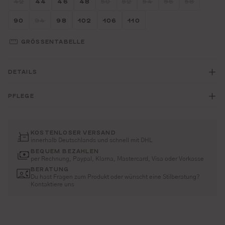
42
44
46
48
50
52
54
56
58
(DIESE OPTION IST ZURZEIT NICHT VERFÜGBAR.)
(DIESE OPTION IST ZURZEIT NICHT
(DIESE OPTION IST ZURZEIT 
(DIESE OPTION IST ZU
(DIESE OPTION I
(DIESE OP
Größe wählen
Größe wählen
Größe wählen
Größe wählen
Größe wählen
Größe wählen
90
94
98
102
106
110
(DIESE OPTION IST ZURZEIT NICHT VERFÜGBAR.)
GRÖSSENTABELLE
DETAILS
PFLEGE
KOSTENLOSER VERSAND
innerhalb Deutschlands und schnell mit DHL
BEQUEM BEZAHLEN
per Rechnung, Paypal, Klarna, Mastercard, Visa oder Vorkasse
BERATUNG
Du hast Fragen zum Produkt oder wünscht eine Stilberatung?
Kontaktiere uns