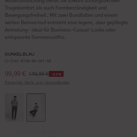
Materialmischung bietet sie sowohl atmungsaktiven
Tragekomfort als auch Formbeständigkeit und
Bewegungsfreiheit. Mit zwei Bundfalten und einem
weiten Beinverlauf entsteht eine legere, aber gepflegte
Anmutung- ideal für Business-Casual-Looks oder
entspannte Sommeroutftis.
DUNKELBLAU
CI-2141-8139-69-261-58
Verkaufspreis:
99,99 €
149,99 €
-33%
Preise inkl. MwSt. zzgl. Versandkosten
Größe wählen
Größe wählen
Größe wählen
Größe wählen
Größe wählen
Größe wählen
Größe wählen
Größe wähl
Größe w