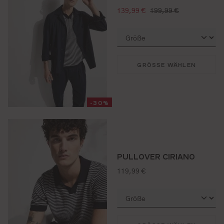
verkaufspreis:
regulärer preis:
139,99 €
199,99 €
GRÖSSE WÄHLEN
-30%
PULLOVER CIRIANO
regulärer preis:
119,99 €