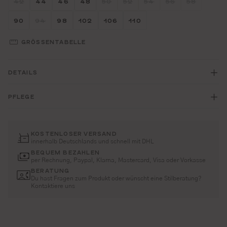
42
44
46
48
50
52
54
56
58
(DIESE OPTION IST ZURZEIT NICHT VERFÜGBAR.)
(DIESE OPTION IST ZURZEIT NICHT
(DIESE OPTION IST ZURZEIT 
(DIESE OPTION IST ZU
(DIESE OPTION I
(DIESE OP
Größe wählen
Größe wählen
Größe wählen
Größe wählen
Größe wählen
Größe wählen
90
94
98
102
106
110
(DIESE OPTION IST ZURZEIT NICHT VERFÜGBAR.)
GRÖSSENTABELLE
DETAILS
PFLEGE
KOSTENLOSER VERSAND
innerhalb Deutschlands und schnell mit DHL
BEQUEM BEZAHLEN
per Rechnung, Paypal, Klarna, Mastercard, Visa oder Vorkasse
BERATUNG
Du hast Fragen zum Produkt oder wünscht eine Stilberatung?
Kontaktiere uns