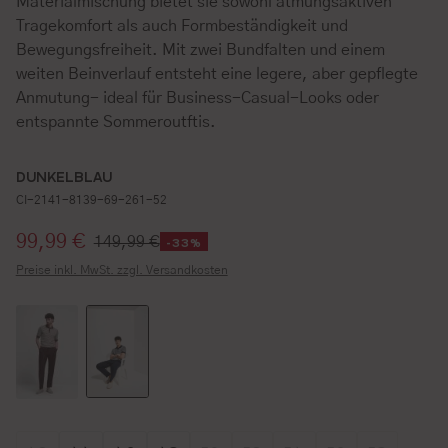
Materialmischung bietet sie sowohl atmungsaktiven
Tragekomfort als auch Formbeständigkeit und
Bewegungsfreiheit. Mit zwei Bundfalten und einem
weiten Beinverlauf entsteht eine legere, aber gepflegte
Anmutung- ideal für Business-Casual-Looks oder
entspannte Sommeroutftis.
DUNKELBLAU
CI-2141-8139-69-261-52
Verkaufspreis:
99,99 €
149,99 €
-33%
Preise inkl. MwSt. zzgl. Versandkosten
Größe wählen
Größe wählen
Größe wählen
Größe wählen
Größe wählen
Größe wählen
Größe wählen
Größe wähl
Größe w