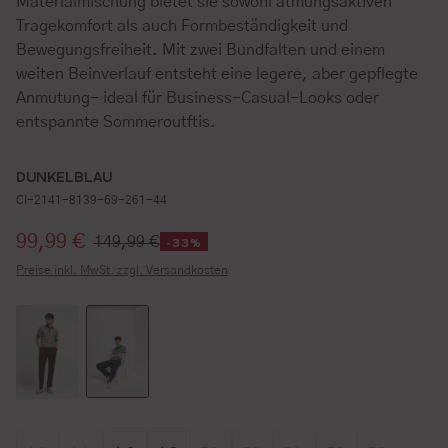
Materialmischung bietet sie sowohl atmungsaktiven
Tragekomfort als auch Formbeständigkeit und
Bewegungsfreiheit. Mit zwei Bundfalten und einem
weiten Beinverlauf entsteht eine legere, aber gepflegte
Anmutung- ideal für Business-Casual-Looks oder
entspannte Sommeroutftis.
DUNKELBLAU
CI-2141-8139-69-261-44
Verkaufspreis:
99,99 €
149,99 €
-33%
Preise inkl. MwSt. zzgl. Versandkosten
Größe wählen
Größe wählen
Größe wählen
Größe wählen
Größe wählen
Größe wählen
Größe wählen
Größe wähl
Größe w