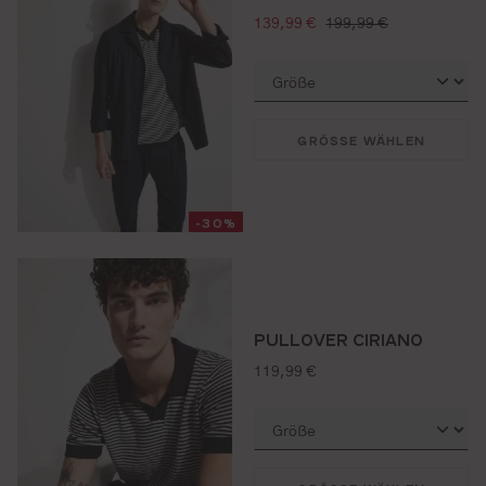
verkaufspreis:
regulärer preis:
139,99 €
199,99 €
GRÖSSE WÄHLEN
-30%
PULLOVER CIRIANO
regulärer preis:
119,99 €