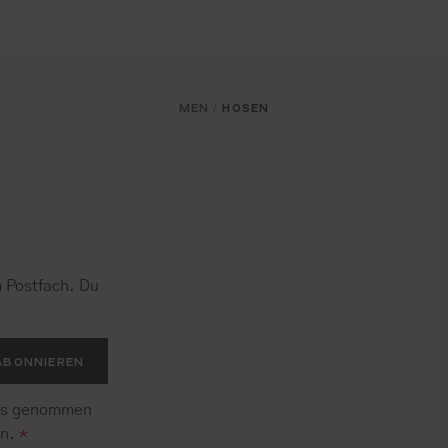
MEN
HOSEN
/
 Postfach. Du
.
ABONNIEREN
is genommen
en.
*