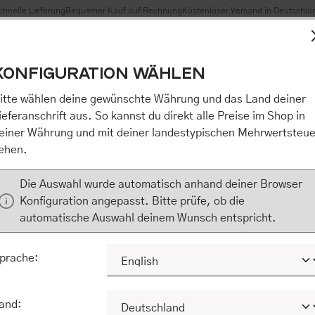
chnelle Lieferung
Bequemer Kauf auf Rechnung
Kostenloser Versand in Deutschla
t Cookies, um eine bestmögliche Erfahrung bieten zu können
KONFIGURATION WÄHLEN
n / Alles akzeptieren / etc.]“ erteilen Sie Ihre Einwilligung au
m Shop an unseren Partner, die shopware AG (Ebbinghoff 10,
itte wählen deine gewünschte Währung und das Land deiner
 Daten Ihnen nicht persönlich zuordnen kann, sie aber zu eig
ieferanschrift aus. So kannst du direkt alle Preise im Shop in
Marktverhaltensanalysen) verarbeiten darf. Mit Klick auf „[Z
einer Währung und mit deiner landestypischen Mehrwertsteue
eilen Sie Ihre Einwilligung auch in die Weitergabe über Ihr Ver
ehen.
 shopware AG (Ebbinghoff 10, 48624 Schöppingen, Deutschlan
zuordnen kann, sie aber zu eigenen Zwecken (z.B. Produktver
Die Auswahl wurde automatisch anhand deiner Browser
) verarbeiten darf.
Konfiguration angepasst. Bitte prüfe, ob die
automatische Auswahl deinem Wunsch entspricht.
KONFIGURIEREN
ALLE COOKIES A
prache:
and: