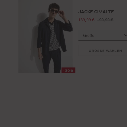
JACKE CIMALTE
verkaufspreis:
regulärer preis:
139,99 €
199,99 €
GRÖSSE WÄHLEN
-30%