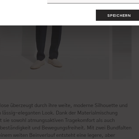
SPEICHERN
Hose überzeugt durch ihre weite, moderne Silhouette und
n lässig-eleganten Look. Dank der Materialmischung
et sie sowohl atmungsaktiven Tragekomfort als auch
beständigkeit und Bewegungsfreiheit. Mit zwei Bundfalten
inem weiten Beinverlauf entsteht eine legere, aber