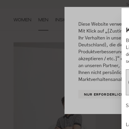
S
m Hauptinhalt springen
Zur Suche springen
Zur Hauptnavigation springen
WOMEN
MEN
INSIGHTS
Diese Website verwende
Mit Klick auf „[Zustimme
Ihr Verhalten in unsere
B
Deutschland), die diese
L
Produktverbesserungen, 
d
akzeptieren / etc.]“ ert
s
an unseren Partner, die
Ihnen nicht persönlich 
Marktverhaltensanalysen
NUR ERFORDERLICHE
S
L