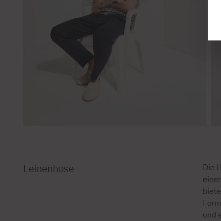
Die 
Leinenhose
eine
biet
Form
und e