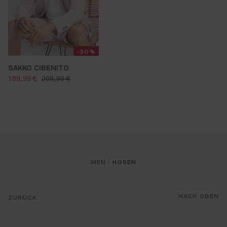
-30%
SAKKO CIBENITO
verkaufspreis:
regulärer preis:
189,99 €
269,99 €
MEN
HOSEN
/
NACH OBEN
ZURÜCK