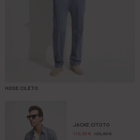
HOSE CILETO
JACKE CITOTO
verkaufspreis:
regulärer preis:
119,99 €
169,99 €