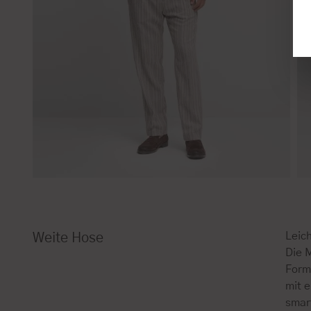
Leich
Weite Hose
Die 
Forms
mit 
smart