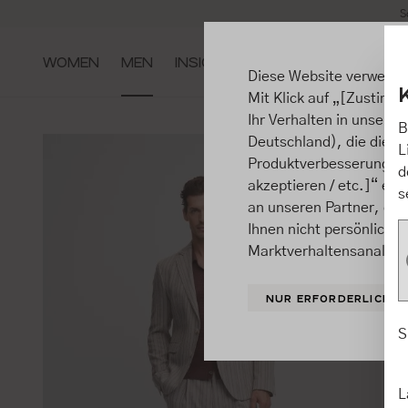
S
m Hauptinhalt springen
Zur Suche springen
Zur Hauptnavigation springen
WOMEN
MEN
INSIGHTS
Diese Website verwende
Mit Klick auf „[Zustimme
Ihr Verhalten in unsere
B
Deutschland), die diese
L
Produktverbesserungen, 
d
akzeptieren / etc.]“ ert
s
an unseren Partner, die
Ihnen nicht persönlich 
Marktverhaltensanalysen
NUR ERFORDERLICHE
S
L