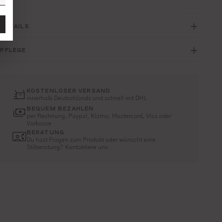
DETAILS
PFLEGE
KOSTENLOSER VERSAND
innerhalb Deutschlands und schnell mit DHL
BEQUEM BEZAHLEN
per Rechnung, Paypal, Klarna, Mastercard, Visa oder
Vorkasse
BERATUNG
Du hast Fragen zum Produkt oder wünscht eine
Stilberatung? Kontaktiere uns