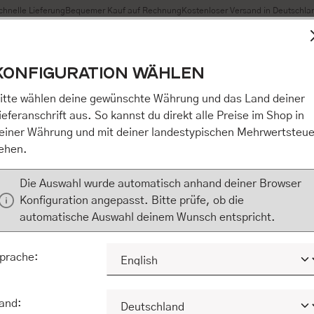
chnelle Lieferung
Bequemer Kauf auf Rechnung
Kostenloser Versand in Deutschla
t Cookies, um eine bestmögliche Erfahrung bieten zu können
KONFIGURATION WÄHLEN
n / Alles akzeptieren / etc.]“ erteilen Sie Ihre Einwilligung au
m Shop an unseren Partner, die shopware AG (Ebbinghoff 10,
itte wählen deine gewünschte Währung und das Land deiner
 Daten Ihnen nicht persönlich zuordnen kann, sie aber zu eig
ieferanschrift aus. So kannst du direkt alle Preise im Shop in
Marktverhaltensanalysen) verarbeiten darf. Mit Klick auf „[Z
einer Währung und mit deiner landestypischen Mehrwertsteue
eilen Sie Ihre Einwilligung auch in die Weitergabe über Ihr Ver
ehen.
 shopware AG (Ebbinghoff 10, 48624 Schöppingen, Deutschlan
zuordnen kann, sie aber zu eigenen Zwecken (z.B. Produktver
Die Auswahl wurde automatisch anhand deiner Browser
) verarbeiten darf.
Konfiguration angepasst. Bitte prüfe, ob die
automatische Auswahl deinem Wunsch entspricht.
KONFIGURIEREN
ALLE COOKIES A
prache:
and: