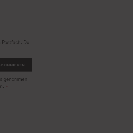
 Postfach. Du
.
ABONNIEREN
is genommen
en.
*