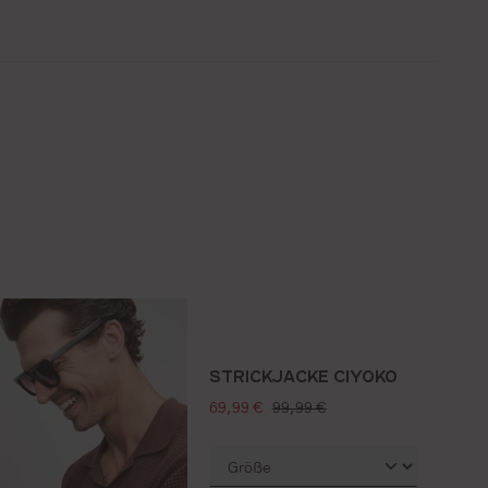
STRICKJACKE CIYOKO
verkaufspreis:
regulärer preis:
69,99 €
99,99 €