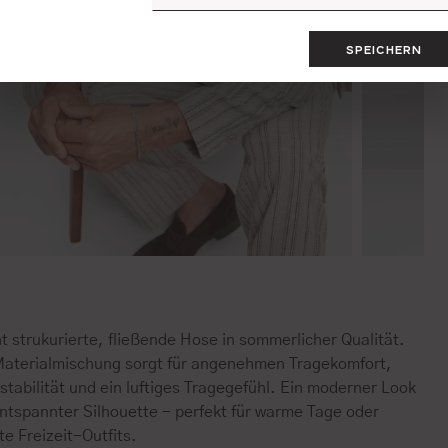
SPEICHERN
t strukurierte, fließende Hose in sommerlicher Qualität.
Materialmischung sorgt für angenehmen Tragekomfort,
tabilität und ein luftiges Tragegefühl. Ein moderner Look
entspannter Silhouette - perfekt für warme Tage oder
e Freizeit-Outfits.