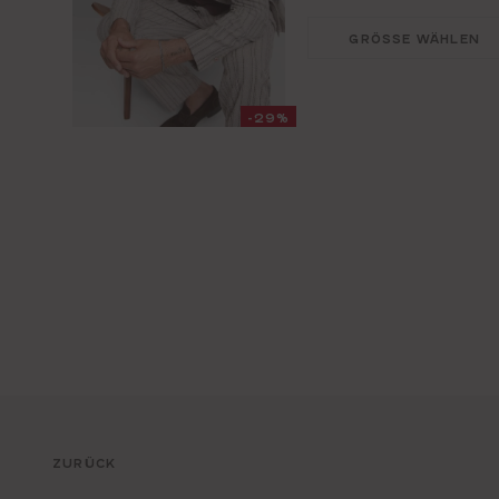
GRÖSSE WÄHLEN
-29%
ZURÜCK