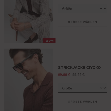
GRÖSSE WÄHLEN
-29%
STRICKJACKE CIYOKO
verkaufspreis:
regulärer preis:
69,99 €
99,99 €
GRÖSSE WÄHLEN