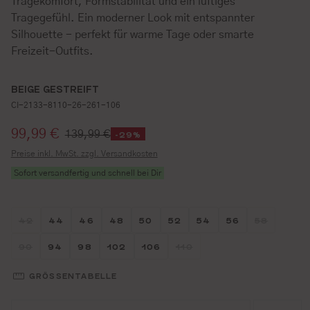
Tragekomfort, Formstabilität und ein luftiges
Tragegefühl. Ein moderner Look mit entspannter
Silhouette - perfekt für warme Tage oder smarte
Freizeit-Outfits.
BEIGE GESTREIFT
CI-2133-8110-26-261-106
Verkaufspreis:
99,99 €
139,99 €
-29%
Preise inkl. MwSt. zzgl. Versandkosten
Sofort versandfertig und schnell bei Dir
Größe wählen
Größe wählen
Größe wählen
Größe wählen
Größe wählen
Größe wählen
Größe wählen
Größe wähl
Größe w
42
44
46
48
50
52
54
56
58
(DIESE OPTION IST ZURZEIT NICHT VERFÜGBAR.)
(DIESE OP
Größe wählen
Größe wählen
Größe wählen
Größe wählen
Größe wählen
Größe wählen
90
94
98
102
106
110
(DIESE OPTION IST ZURZEIT NICHT VERFÜGBAR.)
(DIESE OPTION IST ZURZEI
GRÖSSENTABELLE