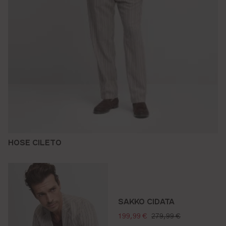
HOSE CILETO
SAKKO CIDATA
verkaufspreis:
regulärer preis:
199,99 €
279,99 €