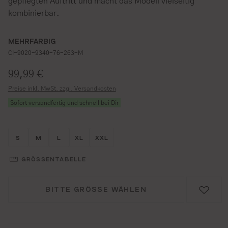
gepflegten Auftritt und macht das Modell vielseitig
kombinierbar.
MEHRFARBIG
CI-9020-9340-76-263-M
Regulärer Preis:
99,99 €
Preise inkl. MwSt. zzgl. Versandkosten
Sofort versandfertig und schnell bei Dir
Größe wählen
Größe wählen
Größe wählen
Größe wählen
Größe wählen
S
M
L
XL
XXL
GRÖSSENTABELLE
BITTE GRÖSSE WÄHLEN