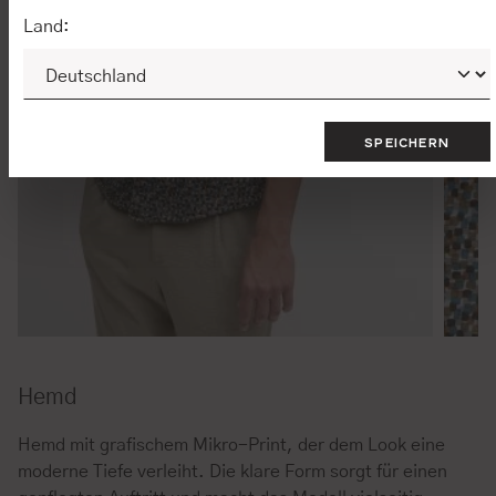
Land:
SPEICHERN
Hemd
Hemd mit grafischem Mikro-Print, der dem Look eine
moderne Tiefe verleiht. Die klare Form sorgt für einen