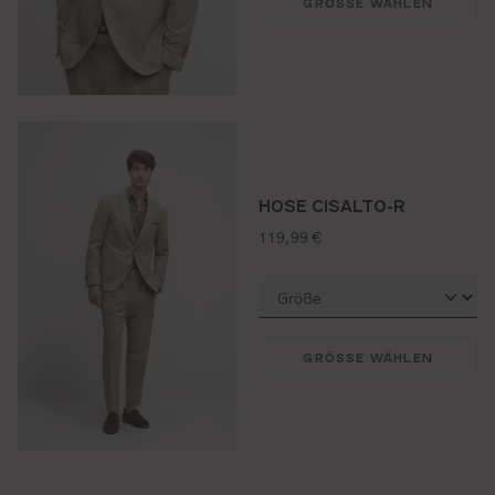
GRÖSSE WÄHLEN
HOSE CISALTO-R
regulärer preis:
119,99 €
GRÖSSE WÄHLEN