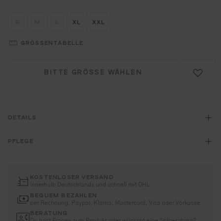
Größe wählen
Größe wählen
Größe wählen
Größe wählen
Größe wählen
S
M
L
XL
XXL
(DIESE OPTION IST ZURZEIT NICHT VERFÜGBAR.)
(DIESE OPTION IST ZURZEIT NICHT VERFÜGBAR.)
(DIESE OPTION IST ZURZEIT NICHT VERFÜGBAR.)
GRÖSSENTABELLE
BITTE GRÖSSE WÄHLEN
DETAILS
PFLEGE
KOSTENLOSER VERSAND
innerhalb Deutschlands und schnell mit DHL
BEQUEM BEZAHLEN
per Rechnung, Paypal, Klarna, Mastercard, Visa oder Vorkasse
BERATUNG
Du hast Fragen zum Produkt oder wünscht eine Stilberatung?