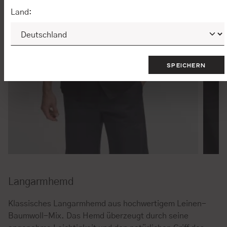
Land:
SPEICHERN
Langarmhemd
Klassisches Langarmhemd aus hochwertigem Leinen-
Baumwoll-Mix. Das Hemd überzeugt durch seine