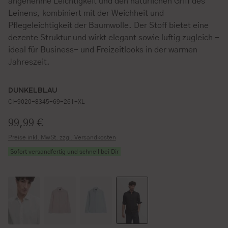
angenehme Leichtigkeit und den natürlichen Griff des
Leinens, kombiniert mit der Weichheit und
Pflegeleichtigkeit der Baumwolle. Der Stoff bietet eine
dezente Struktur und wirkt elegant sowie luftig zugleich -
ideal für Business- und Freizeitlooks in der warmen
Jahreszeit.
DUNKELBLAU
CI-9020-8345-69-261-XL
Regulärer Preis:
99,99 €
Preise inkl. MwSt. zzgl. Versandkosten
Sofort versandfertig und schnell bei Dir