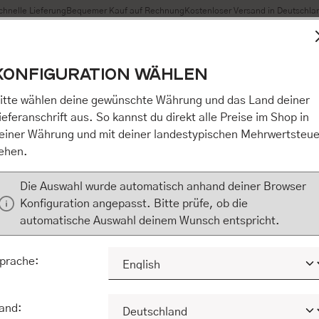
chnelle Lieferung
Bequemer Kauf auf Rechnung
Kostenloser Versand in Deutschla
t Cookies, um eine bestmögliche Erfahrung bieten zu können
KONFIGURATION WÄHLEN
n / Alles akzeptieren / etc.]“ erteilen Sie Ihre Einwilligung au
m Shop an unseren Partner, die shopware AG (Ebbinghoff 10,
itte wählen deine gewünschte Währung und das Land deiner
 Daten Ihnen nicht persönlich zuordnen kann, sie aber zu eig
ieferanschrift aus. So kannst du direkt alle Preise im Shop in
Marktverhaltensanalysen) verarbeiten darf. Mit Klick auf „[Z
einer Währung und mit deiner landestypischen Mehrwertsteue
eilen Sie Ihre Einwilligung auch in die Weitergabe über Ihr Ver
ehen.
 shopware AG (Ebbinghoff 10, 48624 Schöppingen, Deutschlan
zuordnen kann, sie aber zu eigenen Zwecken (z.B. Produktver
Die Auswahl wurde automatisch anhand deiner Browser
) verarbeiten darf.
Konfiguration angepasst. Bitte prüfe, ob die
automatische Auswahl deinem Wunsch entspricht.
KONFIGURIEREN
ALLE COOKIES A
prache:
and: