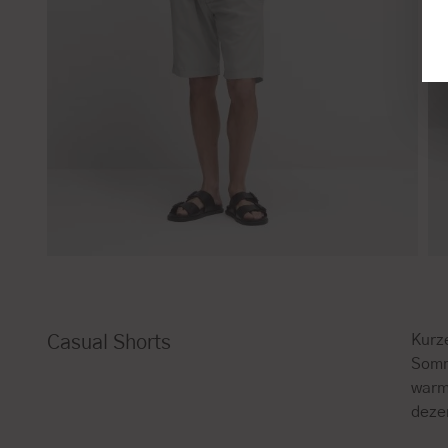
Kurz
Casual Shorts
Somm
warm
deze