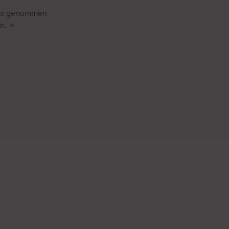
is genommen
en.
*