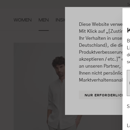
S
m Hauptinhalt springen
Zur Suche springen
Zur Hauptnavigation springen
WOMEN
MEN
INSIGHTS
Diese Website verwende
Mit Klick auf „[Zustimme
Ihr Verhalten in unsere
B
Deutschland), die diese
L
Produktverbesserungen, 
d
akzeptieren / etc.]“ ert
s
an unseren Partner, die
Ihnen nicht persönlich 
Marktverhaltensanalysen
NUR ERFORDERLICHE
S
L