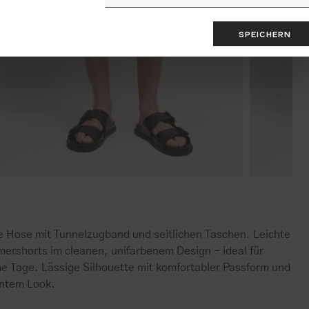
SPEICHERN
e Hose mit Tunnelzugband und seitlichen Taschen. Leichte
ershorts im cleanen, unifarbenem Design - ideal für
e Tage. Lässige Silhouette mit komfortabler Passform und
ntem Look.