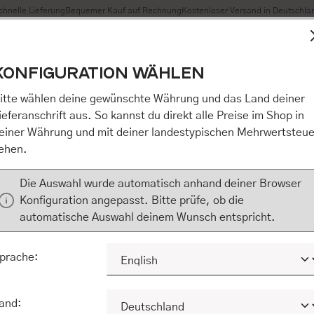
chnelle Lieferung
Bequemer Kauf auf Rechnung
Kostenloser Versand in Deutschla
t Cookies, um eine bestmögliche Erfahrung bieten zu können
KONFIGURATION WÄHLEN
n / Alles akzeptieren / etc.]“ erteilen Sie Ihre Einwilligung au
m Shop an unseren Partner, die shopware AG (Ebbinghoff 10,
itte wählen deine gewünschte Währung und das Land deiner
 Daten Ihnen nicht persönlich zuordnen kann, sie aber zu eig
ieferanschrift aus. So kannst du direkt alle Preise im Shop in
Marktverhaltensanalysen) verarbeiten darf. Mit Klick auf „[Z
einer Währung und mit deiner landestypischen Mehrwertsteue
eilen Sie Ihre Einwilligung auch in die Weitergabe über Ihr Ver
ehen.
 shopware AG (Ebbinghoff 10, 48624 Schöppingen, Deutschlan
zuordnen kann, sie aber zu eigenen Zwecken (z.B. Produktver
Die Auswahl wurde automatisch anhand deiner Browser
) verarbeiten darf.
Konfiguration angepasst. Bitte prüfe, ob die
automatische Auswahl deinem Wunsch entspricht.
KONFIGURIEREN
ALLE COOKIES A
prache:
and: