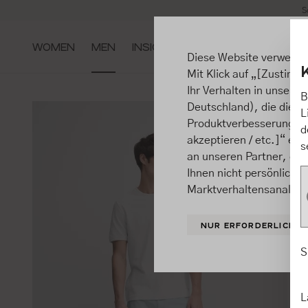
S
m Hauptinhalt springen
Zur Suche springen
Zur Hauptnavigation springen
WOMEN
MEN
INSIGHTS
Diese Website verwende
Mit Klick auf „[Zustimme
Ihr Verhalten in unsere
B
Deutschland), die diese
L
Produktverbesserungen, 
d
akzeptieren / etc.]“ ert
s
an unseren Partner, die
Ihnen nicht persönlich 
Marktverhaltensanalysen
NUR ERFORDERLICHE
S
L