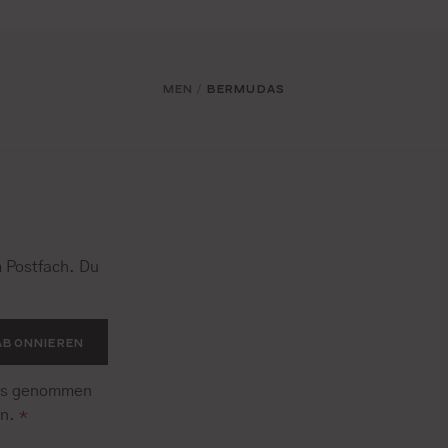
MEN
BERMUDAS
/
 Postfach. Du
.
ABONNIEREN
is genommen
en.
*