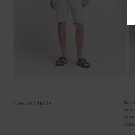
Kurz
Casual Shorts
Somm
warm
deze