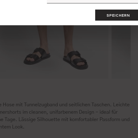
SPEICHERN
e Hose mit Tunnelzugband und seitlichen Taschen. Leichte
ershorts im cleanen, unifarbenem Design - ideal für
e Tage. Lässige Silhouette mit komfortabler Passform und
ntem Look.