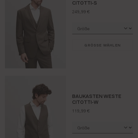
CITOTTI-S
regulärer preis:
249,99 €
GRÖSSE WÄHLEN
BAUKASTEN WESTE
CITOTTI-W
regulärer preis:
119,99 €