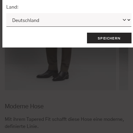
Land:
SPEICHERN
Moderne Hose
Mit ihrem Tapered Fit schafft diese Hose eine moderne,
definierte Linie.