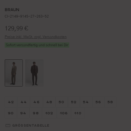
BRAUN
CI-2149-9145-27-263-52
Regulärer Preis:
129,99 €
Preise inkl. MwSt. zzgl. Versandkosten
Sofort versandfertig und schnell bei Dir
Größe wählen
Größe wählen
Größe wählen
Größe wählen
Größe wählen
Größe wählen
Größe wählen
Größe wähl
Größe w
42
44
46
48
50
52
54
56
58
Größe wählen
Größe wählen
Größe wählen
Größe wählen
Größe wählen
Größe wählen
90
94
98
102
106
110
GRÖSSENTABELLE