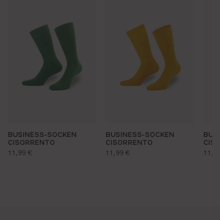
BUSINESS-SOCKEN
BUSINESS-SOCKEN
BUS
CISORRENTO
CISORRENTO
CIS
regulärer preis:
regulärer preis:
regu
11,99 €
11,99 €
11,9