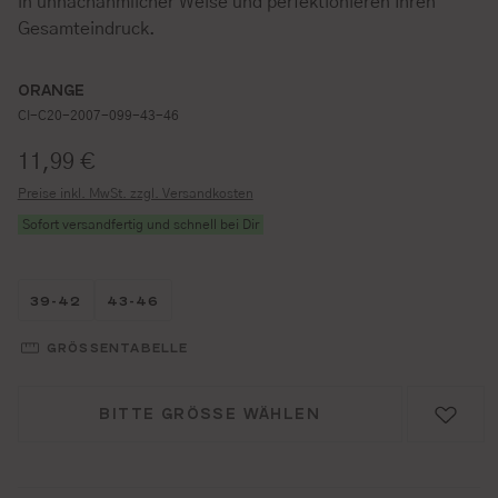
in unnachahmlicher Weise und perfektionieren Ihren
Gesamteindruck.
ORANGE
CI-C20-2007-099-43-46
Regulärer Preis:
11,99 €
Preise inkl. MwSt. zzgl. Versandkosten
Sofort versandfertig und schnell bei Dir
Größe wählen
Größe wählen
39-42
43-46
GRÖSSENTABELLE
BITTE GRÖSSE WÄHLEN