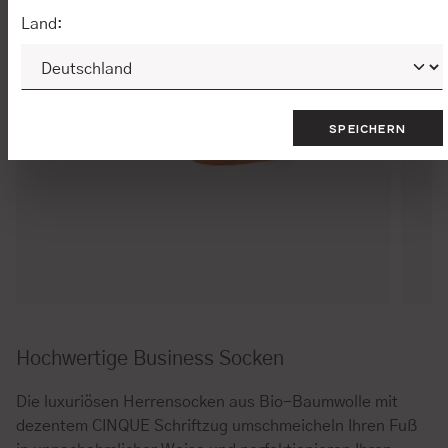
Land:
SPEICHERN
Hochwertige Business Socken
Die luxuriösen Herrensocken aus Bio-Baumwolle mit
dezentem CINQUE Schriftzug umschmeicheln Ihren Fuß