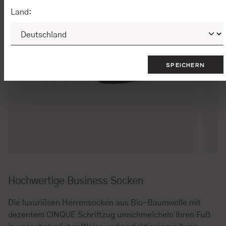
Land:
SPEICHERN
Hochwertige Business Socken
Die luxuriösen Herrensocken aus Bio-Baumwolle mit
dezentem CINQUE Schriftzug umschmeicheln Ihren Fuß