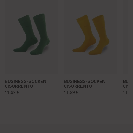
BUSINESS-SOCKEN
BUSINESS-SOCKEN
BUS
CISORRENTO
CISORRENTO
CIS
regulärer preis:
regulärer preis:
regu
11,99 €
11,99 €
11,9