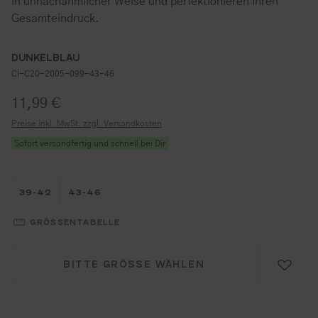
in unnachahmlicher Weise und perfektionieren Ihren
Gesamteindruck.
DUNKELBLAU
CI-C20-2005-099-43-46
Regulärer Preis:
11,99 €
Preise inkl. MwSt. zzgl. Versandkosten
Sofort versandfertig und schnell bei Dir
Größe wählen
Größe wählen
39-42
43-46
GRÖSSENTABELLE
BITTE GRÖSSE WÄHLEN