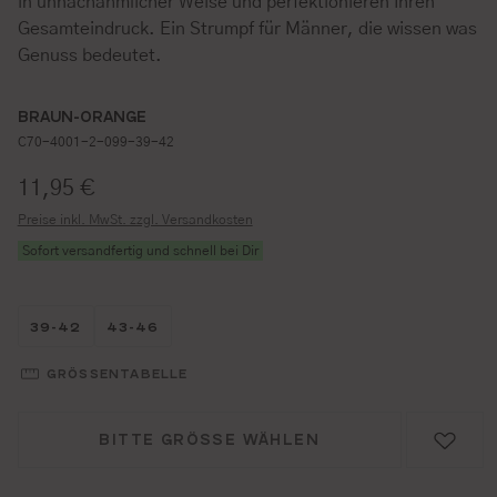
in unnachahmlicher Weise und perfektionieren Ihren
Gesamteindruck. Ein Strumpf für Männer, die wissen was
Genuss bedeutet.
BRAUN-ORANGE
C70-4001-2-099-39-42
Regulärer Preis:
11,95 €
Preise inkl. MwSt. zzgl. Versandkosten
Sofort versandfertig und schnell bei Dir
Größe wählen
Größe wählen
39-42
43-46
GRÖSSENTABELLE
BITTE GRÖSSE WÄHLEN