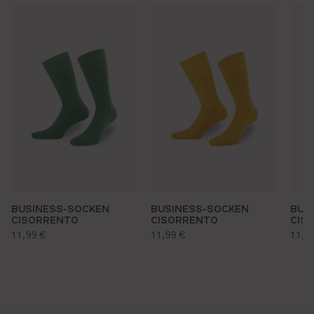
BUSINESS-SOCKEN
BUSINESS-SOCKEN
BUS
CISORRENTO
CISORRENTO
CIS
regulärer preis:
regulärer preis:
regu
11,99 €
11,99 €
11,9