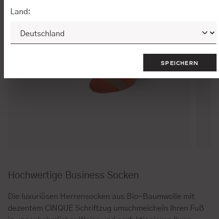
Land:
SPEICHERN
Hochwertige Business Socken
Die luxuriösen Herrensocken aus Bio-Baumwolle mit
dezentem CINQUE Schriftzug umschmeicheln Ihren Fuß