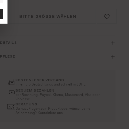
BITTE GRÖSSE WÄHLEN
DETAILS
PFLEGE
KOSTENLOSER VERSAND
innerhalb Deutschlands und schnell mit DHL
BEQUEM BEZAHLEN
per Rechnung, Paypal, Klarna, Mastercard, Visa oder
Vorkasse
BERATUNG
Du hast Fragen zum Produkt oder wünscht eine
Stilberatung? Kontaktiere uns