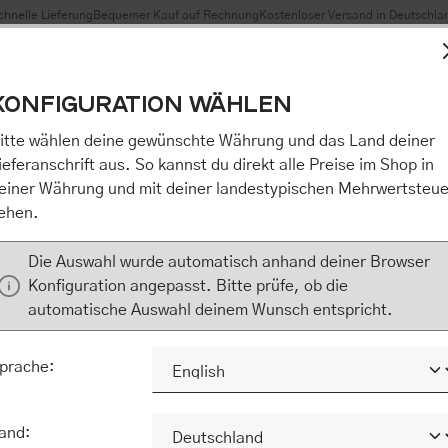
chnelle Lieferung
Bequemer Kauf auf Rechnung
Kostenloser Versand in Deutschla
t Cookies, um eine bestmögliche Erfahrung bieten zu können
KONFIGURATION WÄHLEN
n / Alles akzeptieren / etc.]“ erteilen Sie Ihre Einwilligung au
m Shop an unseren Partner, die shopware AG (Ebbinghoff 10,
itte wählen deine gewünschte Währung und das Land deiner
 Daten Ihnen nicht persönlich zuordnen kann, sie aber zu eig
ieferanschrift aus. So kannst du direkt alle Preise im Shop in
Marktverhaltensanalysen) verarbeiten darf. Mit Klick auf „[Z
einer Währung und mit deiner landestypischen Mehrwertsteue
eilen Sie Ihre Einwilligung auch in die Weitergabe über Ihr Ver
ehen.
 shopware AG (Ebbinghoff 10, 48624 Schöppingen, Deutschlan
zuordnen kann, sie aber zu eigenen Zwecken (z.B. Produktver
Die Auswahl wurde automatisch anhand deiner Browser
) verarbeiten darf.
Konfiguration angepasst. Bitte prüfe, ob die
automatische Auswahl deinem Wunsch entspricht.
KONFIGURIEREN
ALLE COOKIES A
prache:
and: