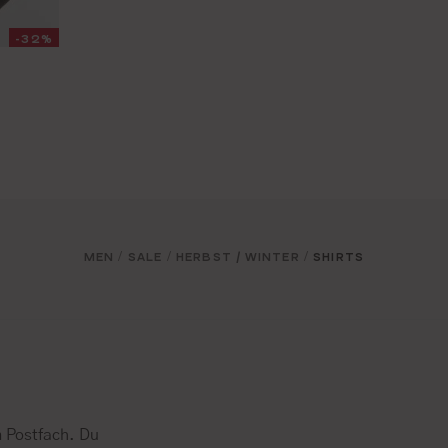
-32%
:
MEN
SALE
HERBST / WINTER
SHIRTS
/
/
/
 Postfach. Du