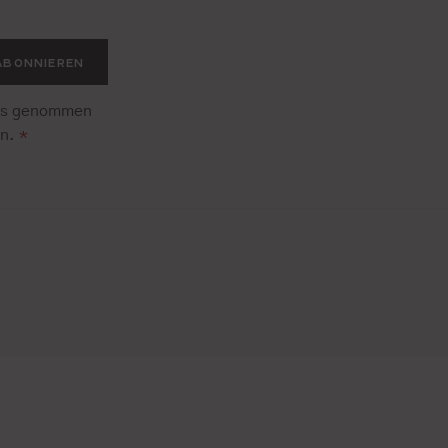
.
ABONNIEREN
is genommen
en.
*