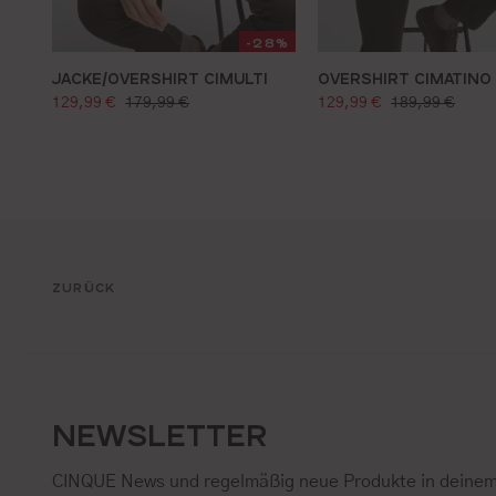
-28%
JACKE/OVERSHIRT CIMULTI
OVERSHIRT CIMATINO
verkaufspreis:
verkaufspreis:
regulärer preis:
regulärer preis
129,99 €
179,99 €
129,99 €
189,99 €
ZURÜCK
NEWSLETTER
CINQUE News und regelmäßig neue Produkte in deinem