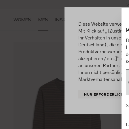
S
m Hauptinhalt springen
Zur Suche springen
Zur Hauptnavigation springen
WOMEN
MEN
INSIGHTS
Diese Website verwende
Mit Klick auf „[Zustimme
Ihr Verhalten in unsere
B
Deutschland), die diese
L
Produktverbesserungen, 
d
akzeptieren / etc.]“ ert
s
an unseren Partner, die
Ihnen nicht persönlich 
Marktverhaltensanalysen
NUR ERFORDERLICHE
S
L