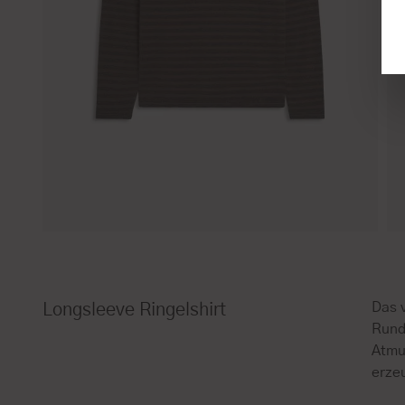
Das v
Longsleeve Ringelshirt
Rund
Atmun
erze