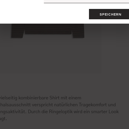
SPEICHERN
ielseitig kombinierbare Shirt mit einem
halsausschnitt verspricht natürlichen Tragekomfort und
gsaktivität. Durch die Ringeloptik wird ein smarter Look
ugt.