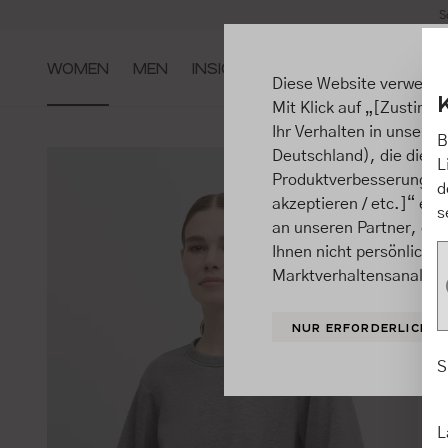
S
m Hauptinhalt springen
Zur Suche springen
Zur Hauptnavigation springen
WOMEN
MEN
INSIGHTS
Diese Website verwende
Mit Klick auf „[Zustimme
Ihr Verhalten in unsere
B
Deutschland), die diese
L
Produktverbesserungen, 
d
akzeptieren / etc.]“ ert
s
an unseren Partner, die
Ihnen nicht persönlich 
Marktverhaltensanalysen
NUR ERFORDERLICHE
S
L