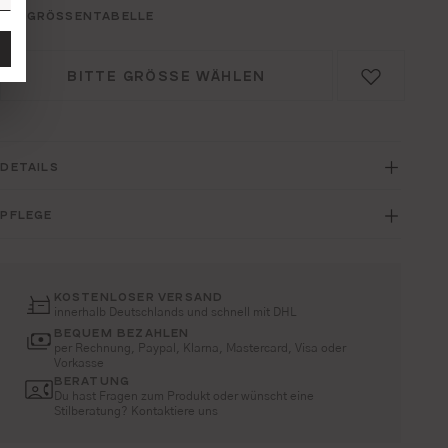
GRÖSSENTABELLE
BITTE GRÖSSE WÄHLEN
DETAILS
PFLEGE
KOSTENLOSER VERSAND
innerhalb Deutschlands und schnell mit DHL
BEQUEM BEZAHLEN
per Rechnung, Paypal, Klarna, Mastercard, Visa oder
Vorkasse
BERATUNG
Du hast Fragen zum Produkt oder wünscht eine
Stilberatung? Kontaktiere uns