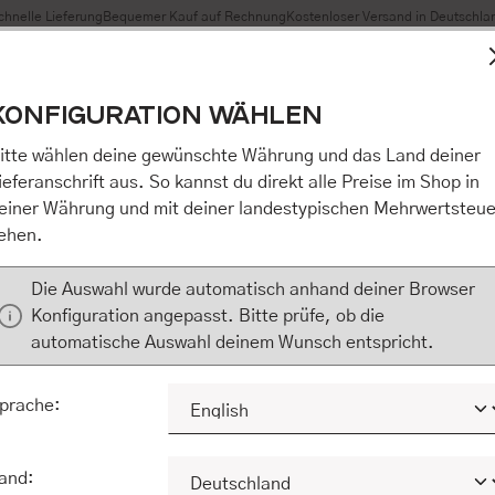
chnelle Lieferung
Bequemer Kauf auf Rechnung
Kostenloser Versand in Deutschla
t Cookies, um eine bestmögliche Erfahrung bieten zu können
KONFIGURATION WÄHLEN
n / Alles akzeptieren / etc.]“ erteilen Sie Ihre Einwilligung au
m Shop an unseren Partner, die shopware AG (Ebbinghoff 10,
itte wählen deine gewünschte Währung und das Land deiner
 Daten Ihnen nicht persönlich zuordnen kann, sie aber zu eig
ieferanschrift aus. So kannst du direkt alle Preise im Shop in
Marktverhaltensanalysen) verarbeiten darf. Mit Klick auf „[Z
einer Währung und mit deiner landestypischen Mehrwertsteue
eilen Sie Ihre Einwilligung auch in die Weitergabe über Ihr Ver
ehen.
 shopware AG (Ebbinghoff 10, 48624 Schöppingen, Deutschlan
zuordnen kann, sie aber zu eigenen Zwecken (z.B. Produktver
Die Auswahl wurde automatisch anhand deiner Browser
) verarbeiten darf.
Konfiguration angepasst. Bitte prüfe, ob die
automatische Auswahl deinem Wunsch entspricht.
KONFIGURIEREN
ALLE COOKIES A
prache:
and: