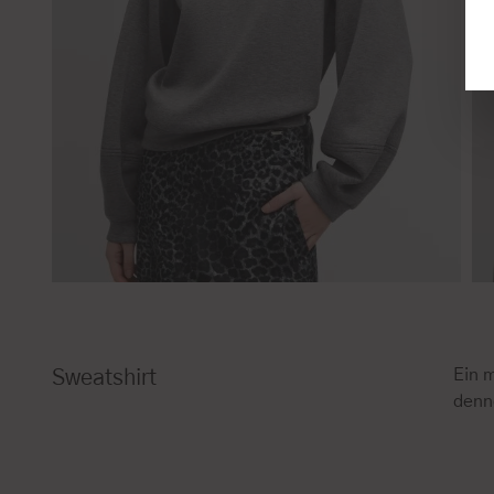
Ein m
Sweatshirt
denn