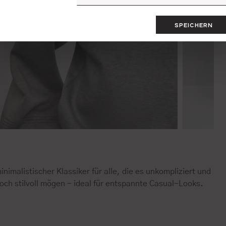
SPEICHERN
inimalistischer Klassiker für alle, die es unkompliziert und
och stilvoll mögen - ideal für entspannte Casual-Looks.