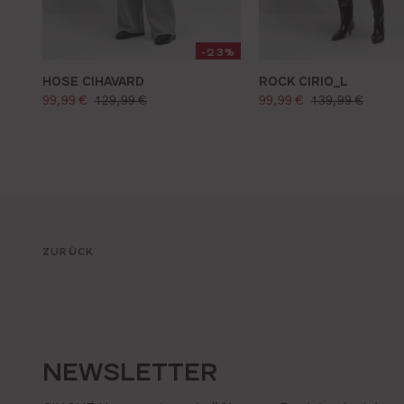
-23%
HOSE CIHAVARD
ROCK CIRIO_L
verkaufspreis:
verkaufspreis:
regulärer preis:
regulärer preis:
99,99 €
129,99 €
99,99 €
139,99 €
ZURÜCK
NEWSLETTER