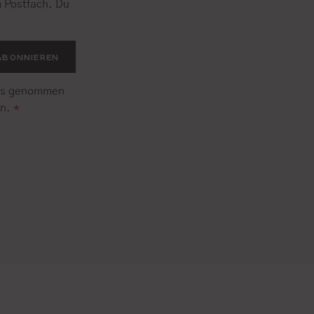
 Postfach. Du
.
ABONNIEREN
is genommen
en.
*