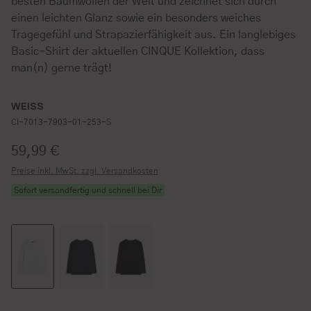
besten Baumwollen der Welt und zeichnet sich durch
einen leichten Glanz sowie ein besonders weiches
Tragegefühl und Strapazierfähigkeit aus. Ein langlebiges
Basic-Shirt der aktuellen CINQUE Kollektion, dass
man(n) gerne trägt!
WEISS
CI-7013-7903-01-253-S
Regulärer Preis:
59,99 €
Preise inkl. MwSt. zzgl. Versandkosten
Sofort versandfertig und schnell bei Dir