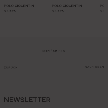
POLO CIQUENTIN
POLO CIQUENTIN
POL
regulärer preis:
regulärer preis:
regu
89,99 €
89,99 €
89,9
MEN
SHIRTS
/
NACH OBEN
ZURÜCK
NEWSLETTER