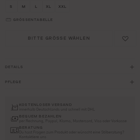
Größe wählen
Größe wählen
Größe wählen
Größe wählen
Größe wählen
S
M
L
XL
XXL
GRÖSSENTABELLE
BITTE GRÖSSE WÄHLEN
DETAILS
PFLEGE
KOSTENLOSER VERSAND
innerhalb Deutschlands und schnell mit DHL
BEQUEM BEZAHLEN
per Rechnung, Paypal, Klarna, Mastercard, Visa oder Vorkasse
BERATUNG
Du hast Fragen zum Produkt oder wünscht eine Stilberatung?
Kontaktiere uns