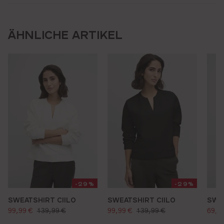
ÄHNLICHE ARTIKEL
-29%
-29%
SWEATSHIRT CIILO
SWEATSHIRT CIILO
SWE
verkaufspreis:
verkaufspreis:
verk
regulärer preis:
regulärer preis:
99,99 €
139,99 €
99,99 €
139,99 €
69,9