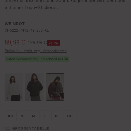
am Ärmelabschluss und Saum. Abgerundet wird der Look
mit einer Logo-Stickerei.
WEINROT
CI-5222-7412-49-253-XL
Verkaufspreis:
89,99 €
129,99 €
-31%
Preise inkl. MwSt. zzgl. Versandkosten
Sofort versandfertig und schnell bei Dir
Größe wählen
Größe wählen
Größe wählen
Größe wählen
Größe wählen
Größe wählen
XS
S
M
L
XL
XXL
GRÖSSENTABELLE