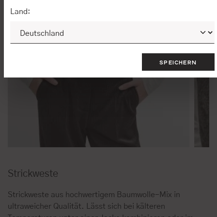
Land:
SPEICHERN
Strickweste
Strickweste aus hochwertigem Baumwolle-Mix in
ultraweicher Qualität. Lässt sich bei kälteren