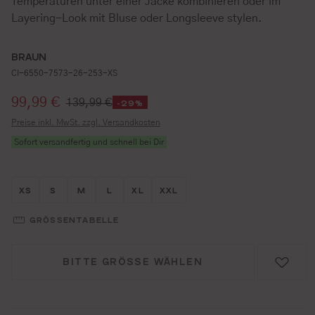
Temperaturen unter einer Jacke kombinieren oder im
Layering-Look mit Bluse oder Longsleeve stylen.
BRAUN
CI-6550-7573-26-253-XS
Verkaufspreis:
99,99 €
139,99 €
-29%
Preise inkl. MwSt. zzgl. Versandkosten
Sofort versandfertig und schnell bei Dir
Größe wählen
Größe wählen
Größe wählen
Größe wählen
Größe wählen
Größe wählen
XS
S
M
L
XL
XXL
GRÖSSENTABELLE
BITTE GRÖSSE WÄHLEN