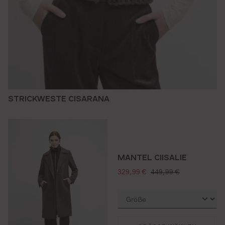
STRICKWESTE CISARANA
MANTEL CIISALIE
verkaufspreis:
regulärer preis:
329,99 €
449,99 €