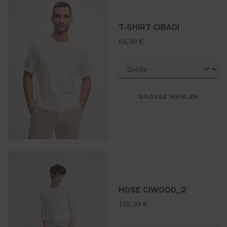
T-SHIRT CIBADI
regulärer preis:
69,99 €
GRÖSSE WÄHLEN
HOSE CIWOOD_2
regulärer preis:
109,99 €