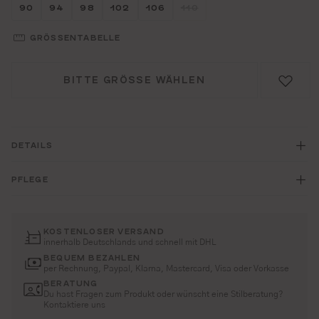
Größe wählen
Größe wählen
Größe wählen
Größe wählen
Größe wählen
Größe wählen
90
94
98
102
106
110
(DIESE OPTION IST ZURZEI
GRÖSSENTABELLE
BITTE GRÖSSE WÄHLEN
DETAILS
PFLEGE
KOSTENLOSER VERSAND
innerhalb Deutschlands und schnell mit DHL
BEQUEM BEZAHLEN
per Rechnung, Paypal, Klarna, Mastercard, Visa oder Vorkasse
BERATUNG
Du hast Fragen zum Produkt oder wünscht eine Stilberatung?
Kontaktiere uns