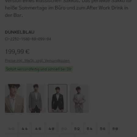
Version eines klassischen Sakkos. Das perfekte Sakko für
heiße Sommertage im Büro und zum After Work Drink in
der Bar.
DUNKELBLAU
CI-2252-1580-69-099-94
Regulärer Preis:
199,99 €
Preise inkl. MwSt. zzgl. Versandkosten
Sofort versandfertig und schnell bei Dir
Größe wählen
Größe wählen
Größe wählen
Größe wählen
Größe wählen
Größe wählen
Größe wählen
Größe wähl
Größe w
42
44
46
48
50
52
54
56
58
(DIESE OPTION IST ZURZEIT NICHT VERFÜGBAR.)
(DIESE OPTION IST ZURZEIT NICHT