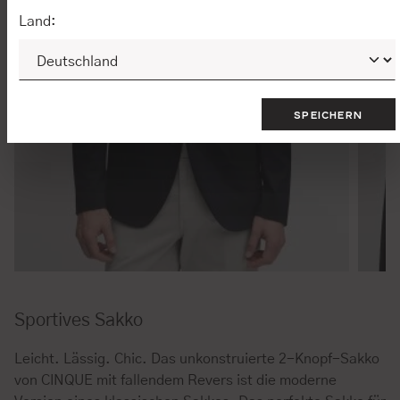
Land:
SPEICHERN
Sportives Sakko
Leicht. Lässig. Chic. Das unkonstruierte 2-Knopf-Sakko
von CINQUE mit fallendem Revers ist die moderne