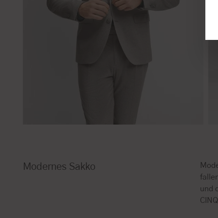
Mode
Modernes Sakko
fall
und 
CINQ