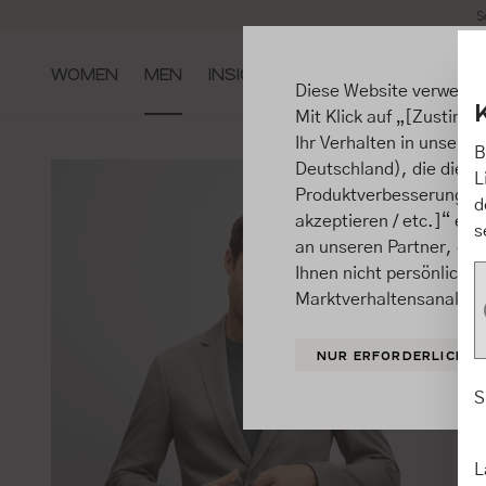
S
m Hauptinhalt springen
Zur Suche springen
Zur Hauptnavigation springen
WOMEN
MEN
INSIGHTS
Diese Website verwende
Mit Klick auf „[Zustimme
Ihr Verhalten in unsere
B
Deutschland), die diese
L
Produktverbesserungen, 
d
akzeptieren / etc.]“ ert
s
an unseren Partner, die
Ihnen nicht persönlich 
Marktverhaltensanalysen
NUR ERFORDERLICHE
S
L