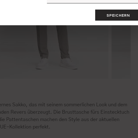
SPEICHERN
rnes Sakko, das mit seinem sommerlichen Look und dem
enden Revers überzeugt. Die Brusttasche fürs Einstecktuch
die Pattentaschen machen den Style aus der aktuellen
UE-Kollektion perfekt.