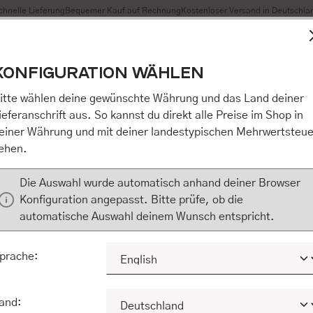
chnelle Lieferung
Bequemer Kauf auf Rechnung
Kostenloser Versand in Deutschla
t Cookies, um eine bestmögliche Erfahrung bieten zu können
KONFIGURATION WÄHLEN
n / Alles akzeptieren / etc.]“ erteilen Sie Ihre Einwilligung au
m Shop an unseren Partner, die shopware AG (Ebbinghoff 10,
itte wählen deine gewünschte Währung und das Land deiner
 Daten Ihnen nicht persönlich zuordnen kann, sie aber zu eig
ieferanschrift aus. So kannst du direkt alle Preise im Shop in
Marktverhaltensanalysen) verarbeiten darf. Mit Klick auf „[Z
einer Währung und mit deiner landestypischen Mehrwertsteue
eilen Sie Ihre Einwilligung auch in die Weitergabe über Ihr Ver
ehen.
 shopware AG (Ebbinghoff 10, 48624 Schöppingen, Deutschlan
zuordnen kann, sie aber zu eigenen Zwecken (z.B. Produktver
Die Auswahl wurde automatisch anhand deiner Browser
) verarbeiten darf.
Konfiguration angepasst. Bitte prüfe, ob die
automatische Auswahl deinem Wunsch entspricht.
KONFIGURIEREN
ALLE COOKIES A
prache:
and: