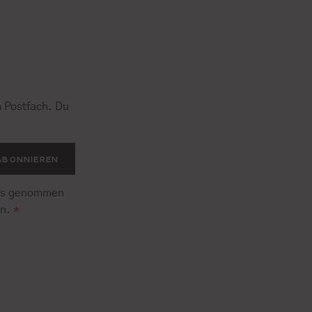
 Postfach. Du
.
ABONNIEREN
is genommen
en.
*