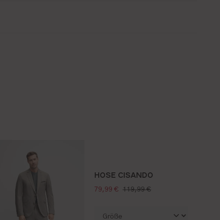
HOSE CISANDO
verkaufspreis:
regulärer preis:
79,99 €
119,99 €