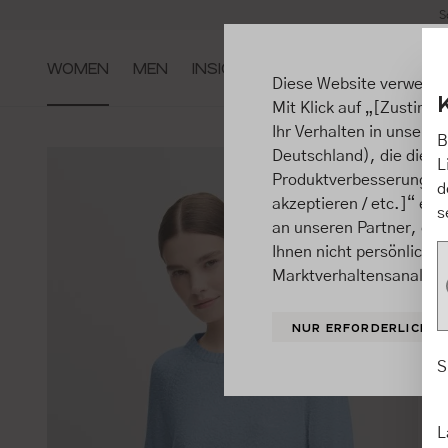
S
m Hauptinhalt springen
Zur Suche springen
Zur Hauptnavigation springen
WOMEN
MEN
INSIGHTS
Diese Website verwende
Mit Klick auf „[Zustimme
Ihr Verhalten in unsere
B
Deutschland), die diese
L
Produktverbesserungen, 
d
akzeptieren / etc.]“ ert
s
an unseren Partner, die
Ihnen nicht persönlich 
Marktverhaltensanalysen
NUR ERFORDERLICHE
S
L