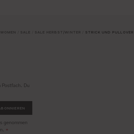
WOMEN
SALE
SALE HERBST/WINTER
STRICK UND PULLOVER
/
/
/
 Postfach. Du
.
ABONNIEREN
is genommen
en.
*