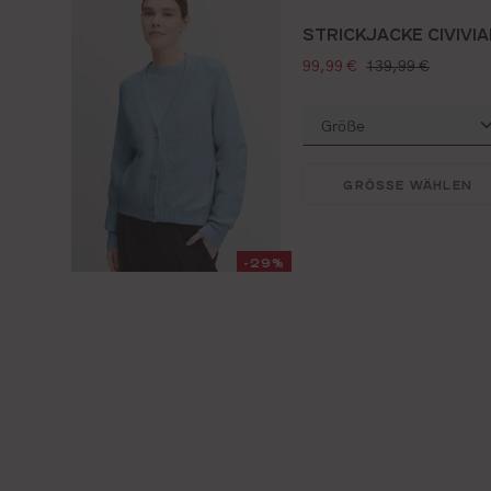
STRICKJACKE CIVIVIA
verkaufspreis:
regulärer preis:
99,99 €
139,99 €
GRÖSSE WÄHLEN
-29%