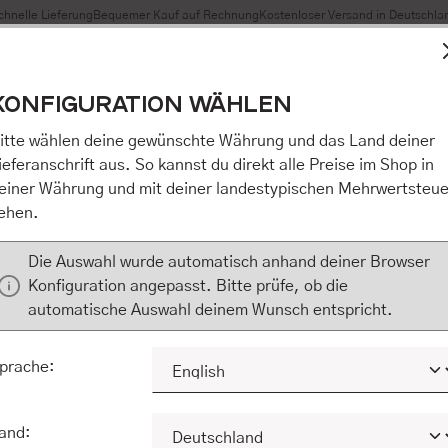
chnelle Lieferung
Bequemer Kauf auf Rechnung
Kostenloser Versand in Deutschla
t Cookies, um eine bestmögliche Erfahrung bieten zu können
KONFIGURATION WÄHLEN
n / Alles akzeptieren / etc.]“ erteilen Sie Ihre Einwilligung au
m Shop an unseren Partner, die shopware AG (Ebbinghoff 10,
itte wählen deine gewünschte Währung und das Land deiner
 Daten Ihnen nicht persönlich zuordnen kann, sie aber zu eig
ieferanschrift aus. So kannst du direkt alle Preise im Shop in
Marktverhaltensanalysen) verarbeiten darf. Mit Klick auf „[Z
einer Währung und mit deiner landestypischen Mehrwertsteue
eilen Sie Ihre Einwilligung auch in die Weitergabe über Ihr Ver
ehen.
 shopware AG (Ebbinghoff 10, 48624 Schöppingen, Deutschlan
zuordnen kann, sie aber zu eigenen Zwecken (z.B. Produktver
Die Auswahl wurde automatisch anhand deiner Browser
) verarbeiten darf.
Konfiguration angepasst. Bitte prüfe, ob die
automatische Auswahl deinem Wunsch entspricht.
KONFIGURIEREN
ALLE COOKIES A
prache:
and: