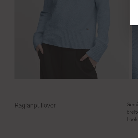
Gemü
Raglanpullover
breit
Look