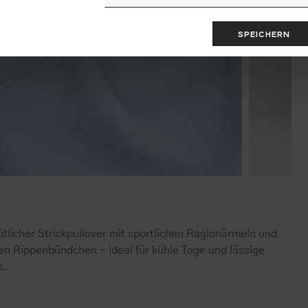
SPEICHERN
tlicher Strickpullover mit sportlichen Raglanärmeln und
en Rippenbündchen - ideal für kühle Tage und lässige
s.