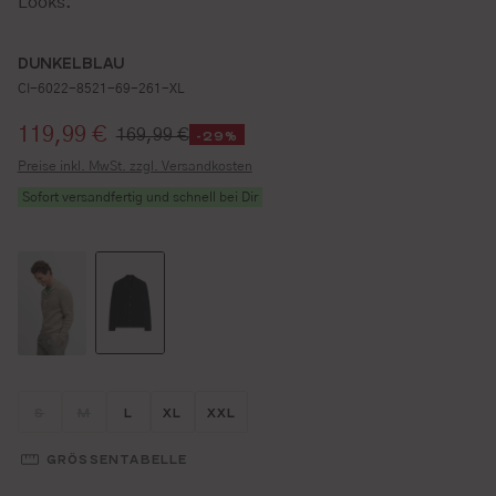
Looks.
DUNKELBLAU
CI-6022-8521-69-261-XL
Verkaufspreis:
119,99 €
169,99 €
-29%
Preise inkl. MwSt. zzgl. Versandkosten
Sofort versandfertig und schnell bei Dir
Größe wählen
Größe wählen
Größe wählen
Größe wählen
Größe wählen
S
M
L
XL
XXL
(DIESE OPTION IST ZURZEIT NICHT VERFÜGBAR.)
(DIESE OPTION IST ZURZEIT NICHT VERFÜGBAR.)
GRÖSSENTABELLE