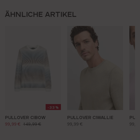
ÄHNLICHE ARTIKEL
-33%
PULLOVER CIBOW
PULLOVER CIWALLIE
PUL
verkaufspreis:
regulärer preis:
regu
regulärer preis:
99,99 €
149,99 €
99,99 €
99,9